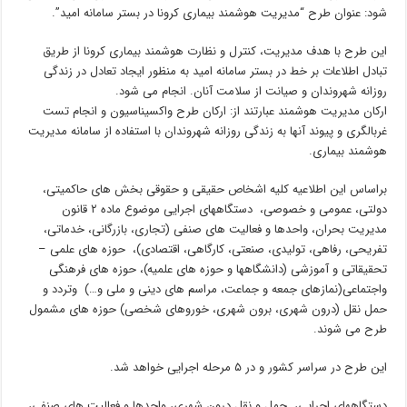
شود: عنوان طرح “مدیریت هوشمند بیماری کرونا در بستر سامانه امید”.
این طرح با هدف مدیریت، کنترل و نظارت هوشمند بیماری کرونا از طریق
تبادل اطلاعات بر خط در بستر سامانه امید به منظور ایجاد تعادل در زندگی
روزانه شهروندان و صیانت از سلامت آنان. انجام می شود.
ارکان مدیریت هوشمند عبارتند از: ارکان طرح واکسیناسیون و انجام تست
غربالگری و پیوند آنها به زندگی روزانه شهروندان با استفاده از سامانه مدیریت
هوشمند بیماری.
براساس این اطلاعیه کلیه اشخاص حقیقی و حقوقی بخش ­های حاکمیتی،
دولتی، عمومی و خصوصی، دستگاه­های اجرایی موضوع ماده ۲ قانون
مدیریت بحران، واحدها و فعالیت های صنفی (تجاری، بازرگانی، خدماتی،
تفریحی، رفاهی، تولیدی، صنعتی، کارگاهی، اقتصادی)، حوزه ­های علمی –
تحقیقاتی و آموزشی (دانشگاه­ها و حوزه ­های علمیه)، حوزه­ های فرهنگی
واجتماعی(نمازهای جمعه و جماعت، مراسم ­های دینی و ملی و…) وتردد و
حمل نقل (درون شهری، برون شهری، خوروهای شخصی) حوزه­ های مشمول
طرح می شوند.
این طرح در سراسر کشور و در ۵ مرحله اجرایی خواهد شد.
دستگاه­های اجرایی، حمل و نقل درون شهری، واحدها و فعالیت ­های صنفی،