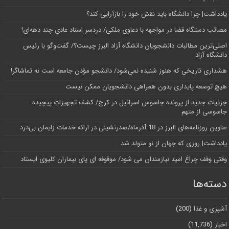
یادداشت| چرا دانشگاه باید نقش خود را بازآرایی کند؟
مصائب دستگاه قضا در مواجهه با دعاوی ملکی/ دردسر اسناد عادی چند‌ دهه‌ای!
اصلی‌ترین مطالبات دانشجویان دانشگاه آزاد البرز چیست؟/ گفت‌وگو با رئیس
دانشگاه آز‌اد
هشداری تاریخی که هنوز شنیده نمی‌شود/ دانشجو مؤذن جامعه است نه تماشاگر!
هیچ توسعه پایداری بدون همراهی دانشجویان ممکن نیست
جزئیات جدید از پرونده جاسوس اسرائیل در کرج/‌ کشف تجهیزات پیچیده
جاسوسی از متهم
عناوین روزنامه‌های البرز در ‌18 آذرماه/صدرنشینی در ارائه خدمات زایمان بی‌درد
یادداشت| روزی که جهان از نو متولد شد
وقتی وقف چراغ امید نیازمندان می شود/ موقوفه ای پای بیماران کلیوی ایستاد
دسته‌ها
آشپزی و غذا
(200)
اخبار
(11,736)