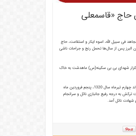
قدس حاج «قاسمعلی
اهد فی سبیل الله، اسوه ایثار و استقامت، حاج
ان دفاع مقدس از استان البرز پس از سال‌ها تحمل رنج و جراحات ناشی
در گلزار شهدای بی بی سکینه(س) ماهدشت به خاک
مدیر کل بنیاد شهید استان البرز بیان کرد: حاج «قاسمعلی احمدوند» متولد چهارم تیرماه سال 1320، پنجم فروردین ماه
یاتی غرب کشور در عملیات والفجر5 بر اثر اصابت ترکش به درجه رفیع جانبازی نائل و سرانجام