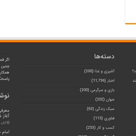
دسته‌ها
اگر قص
چنین ر
د؟
آشپزی و غذا
(200)
همکارا
پاسخگو
شد
اخبار
(11,736)
بازی و سرگرمی
(200)
نوشت
جهان
(202)
سبک زندگی
(63)
معرفی
آغاز 
فناوری
(115)
آبان ۳۰, ۱۴۰۰
کسب و کار
(253)
امام 