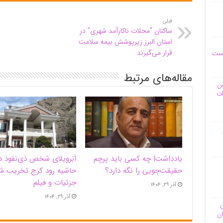
قبلی
ساکنان “محلات ناکارآمد شهری” در
استان البرز زیرپوشش بیمه سلامت
قرار می‌گیرند
یست
مقاله‌های مرتبط
وس
ات
یادداشت| ‌چه کسی باید پرچم
اَبَر‌ویلای شخص ذی‌نفوذ د
حقیقت‌جویی را نگه دارد؟
حاشیه‌ رود کرج تخریب ش
جزئیات و فیلم
آذر ۲۹, ۱۴۰۴
آذر ۲۹, ۱۴۰۴
ن
ان