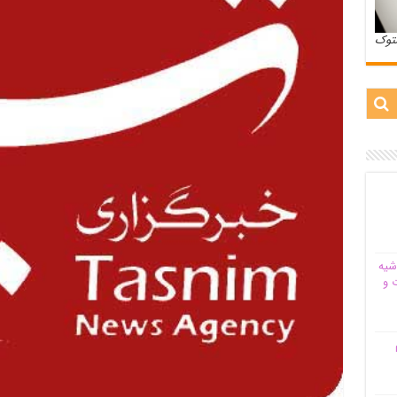
ستوک
شیه‌
 و
م