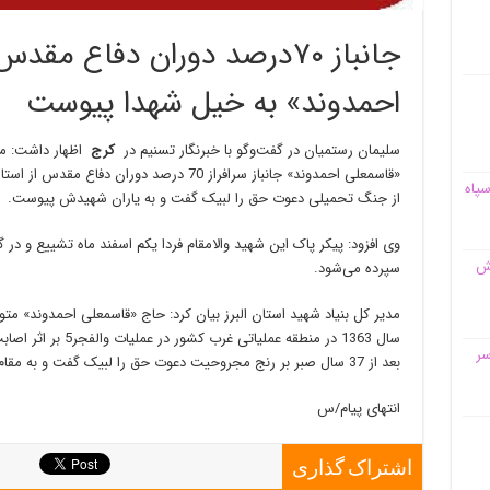
جانباز ۷۰درصد دوران دفاع م
احمدوند» به خیل شهدا پیوست
سلیمان رستمیان در گفت‌وگو با خبرنگار تسنیم در
کرج
اظهار داشت: مج
«قاسمعلی احمدوند» جانباز سرافراز 70 درصد دور
سپاه
از جنگ تحمیلی دعوت حق را لبیک گفت و به یاران شهیدش پیوست.
وی افزود: پیکر پاک این شهید والامقام فردا یکم اسفند ماه تشییع و 
قش
سپرده می‌شود.
سال 1363 در منطقه عمل
سر
بعد از 37 سال صبر بر رنج مجروحیت دعوت حق را لبیک گفت و به مقام شهادت نائل آمد.
انتهای پیام/س
اشتراک گذاری