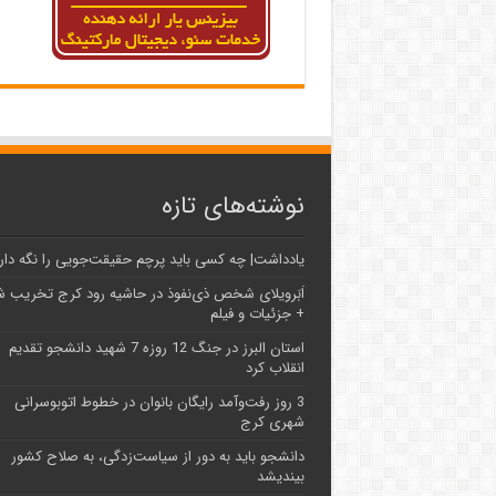
نوشته‌های تازه
یادداشت| ‌چه کسی باید پرچم حقیقت‌جویی را نگه دار
اَبَر‌ویلای شخص ذی‌نفوذ در حاشیه‌ رود کرج تخریب 
+ جزئیات و فیلم
استان البرز در جنگ 12 روزه 7 شهید دانشجو تقدیم
انقلاب کرد
3 روز رفت‌وآمد رایگان بانوان در خطوط اتوبوسرانی
شهری کرج
دانشجو باید به دور از سیاست‌زدگی، به صلاح کشور
بیندیشد