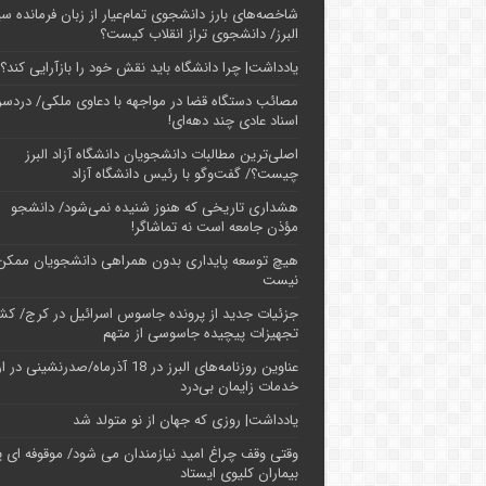
شاخصه‌های بارز دانشجوی تمام‌عیار از زبان فرمانده سپ
البرز/ دانشجوی تراز انقلاب کیست؟
یادداشت| چرا دانشگاه باید نقش خود را بازآرایی کند؟
مصائب دستگاه قضا در مواجهه با دعاوی ملکی/ دردسر
اسناد عادی چند‌ دهه‌ای!
اصلی‌ترین مطالبات دانشجویان دانشگاه آزاد البرز
چیست؟/ گفت‌وگو با رئیس دانشگاه آز‌اد
هشداری تاریخی که هنوز شنیده نمی‌شود/ دانشجو
مؤذن جامعه است نه تماشاگر!
هیچ توسعه پایداری بدون همراهی دانشجویان ممکن
نیست
جزئیات جدید از پرونده جاسوس اسرائیل در کرج/‌ ک
تجهیزات پیچیده جاسوسی از متهم
عناوین روزنامه‌های البرز در ‌18 آذرماه/صدرنشینی د
خدمات زایمان بی‌درد
یادداشت| روزی که جهان از نو متولد شد
وقتی وقف چراغ امید نیازمندان می شود/ موقوفه ای پ
بیماران کلیوی ایستاد