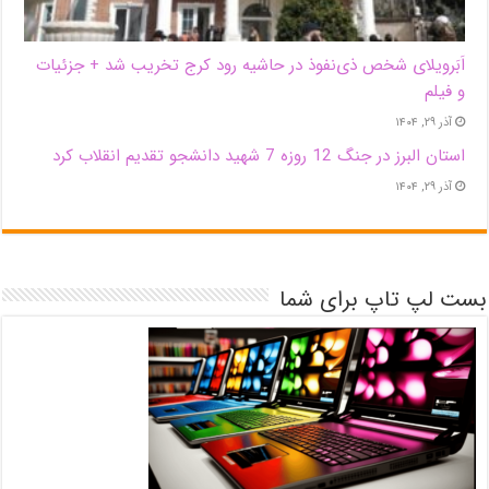
اَبَر‌ویلای شخص ذی‌نفوذ در حاشیه‌ رود کرج تخریب شد + جزئیات
و فیلم
آذر ۲۹, ۱۴۰۴
استان البرز در جنگ 12 روزه 7 شهید دانشجو تقدیم انقلاب کرد
آذر ۲۹, ۱۴۰۴
بست لپ تاپ برای شما