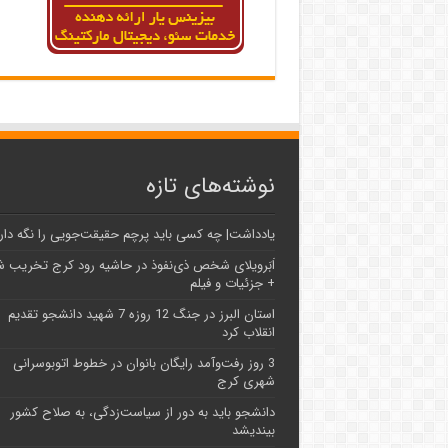
نوشته‌های تازه
یادداشت| ‌چه کسی باید پرچم حقیقت‌جویی را نگه دار
اَبَر‌ویلای شخص ذی‌نفوذ در حاشیه‌ رود کرج تخریب 
+ جزئیات و فیلم
استان البرز در جنگ 12 روزه 7 شهید دانشجو تقدیم
انقلاب کرد
3 روز رفت‌وآمد رایگان بانوان در خطوط اتوبوسرانی
شهری کرج
دانشجو باید به دور از سیاست‌زدگی، به صلاح کشور
بیندیشد