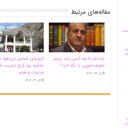
مقاله‌های مرتبط
یست
وس
ات
یادداشت| ‌چه کسی باید پرچم
اَبَر‌ویلای شخص ذی‌نفوذ د
حقیقت‌جویی را نگه دارد؟
حاشیه‌ رود کرج تخریب ش
جزئیات و فیلم
آذر ۲۹, ۱۴۰۴
آذر ۲۹, ۱۴۰۴
ن
ان