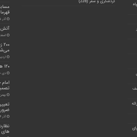
گردشگری و سفر
(228)
اه
مسابق
قهرما
آذر ۱۵, ۱۴۰۰
آتش س
اسفند ۱۷, 
۲۰۰
می‌شو
اردیبهشت
۱۲۰ هکتار از اراضی کشاورزی کرج آزاد سازی شد
دی ۱۰, ۱۴۰۰
امام ج
تصمیم
شف
بهمن ۲, ۰۰
ر ارائه
تعیین
ضرور
آذر ۲۴, ۱۴۰۰
نظارت
ای
های 