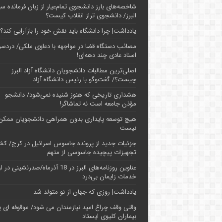
شاخصه‌های بارز دانشجوی تمام‌عیار از زبان فرمانده سپ
البرز/ دانشجوی تراز انقلاب کیست؟
یادداشت| چرا دانشگاه باید نقش خود را بازآرایی کند؟
مصائب دستگاه قضا در مواجهه با دعاوی ملکی/ دردسر
اسناد عادی چند‌ دهه‌ای!
اصلی‌ترین مطالبات دانشجویان دانشگاه آزاد البرز
چیست؟/ گفت‌وگو با رئیس دانشگاه آز‌اد
هشداری تاریخی که هنوز شنیده نمی‌شود/ دانشجو
مؤذن جامعه است نه تماشاگر!
هیچ توسعه پایداری بدون همراهی دانشجویان ممکن
نیست
جزئیات جدید از پرونده جاسوس اسرائیل در کرج/‌ ک
تجهیزات پیچیده جاسوسی از متهم
عناوین روزنامه‌های البرز در ‌18 آذرماه/صدرنشینی د
خدمات زایمان بی‌درد
یادداشت| روزی که جهان از نو متولد شد
وقتی وقف چراغ امید نیازمندان می شود/ موقوفه ای پ
بیماران کلیوی ایستاد