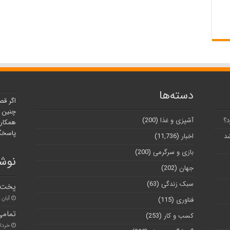
دسته‌ها
اگر قص
چنین ر
د؟
آشپزی و غذا
(200)
همکارا
پاسخگو
شد
اخبار
(11,736)
بازی و سرگرمی
(200)
نوشت
جهان
(202)
سبک زندگی
(63)
پخت و توزیع ۵
آبان ۳۰, ۱۴۰۰
فناوری
(115)
تمامی
کسب و کار
(253)
خرداد ۳, ۱