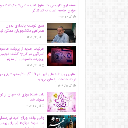
هشداری تاریخی که هنوز شنیده نمی‌شود/ دانشجو
مؤذن جامعه است نه تماشاگر!
آذر ۲۶, ۱۴۰۴
هیچ توسعه پایداری بدون
همراهی دانشجویان ممکن ن
آذر ۲۶, ۱۴۰۴
جزئیات جدید از پرونده جاس
اسرائیل در کرج/‌ کشف تجهیز
پیچیده جاسوسی از متهم
آذر ۲۶, ۱۴۰۴
عناوین روزنامه‌های البرز در ‌18 آذرماه/صدرنشینی در
ارائه خدمات زایمان بی‌درد
آذر ۲۵, ۱۴۰۴
یادداشت| روزی که جهان از نو
متولد شد
آذر ۲۵, ۱۴۰۴
وقتی وقف چراغ امید نیازمندا
می شود/ موقوفه ای پای بیمار