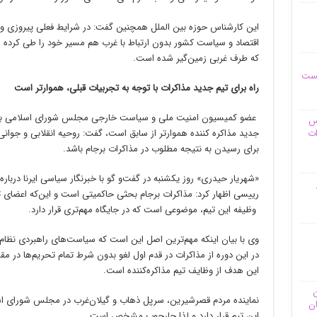
این کارشناس حوزه بین الملل همچنین گفت: در شرایط فعلی پیروزی و
اقتصاد و سیاست کشور بدون ارتباط با غرب هم مسیر خود را طی کرده 
که طرف غربی زمین‌گیر شده است.
یست
راه برای تیم جدید مذاکرات با توجه به تجربیات قبلی، هموارتر است
عضو کمیسیون امنیت ملی و سیاست خارجی مجلس شورای اسلامی با بیان 
وس
جدید مذاکره کننده هموارتر از سابق است، گفت: روحیه انقلابی و جوانی در
ات
برای رسیدن به نتیجه مطلوب در مذاکرات برجام باشد.
«شهریار حیدری» روز یکشنبه در گفت‌و گو با خبرنگار سیاسی ایرنا درباره
رییسی اظهار کرد: مذاکرات برجام بحثی حاکمیتی است و این‌که اعضای
وظیفه این تیم، موضوعی است که در جایگاه مهم‌تری قرار دارد.
وی با بیان اینکه مهم‌ترین اصل این است که سیاست‌های راهبردی نظام 
در این دوره از مذاکرات در قدم اول لغو بدون شرط تمام تحریم‌ها در م
این هدف از وظایف تیم مذاکره‌کننده است.
ن
نماینده مردم قصرشیرین، سرپل ذهاب و گیلان‌غرب در مجلس شورای ا
ان
این تیم قرار دارد و لذا چارچوب مشخص است.