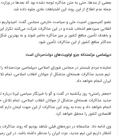
بعضی از بندها، حتی به متن مذاکره توجه نشده بود که بعدها در وزارت ا
جمله عدم اطلاع از این روند این اشتباهات عادی جلوه داده شد.
عضو کمیسیون امنیت ملی و سیاست خارجی مجلس گفت: امیدواریم د
انقلابی سیزدهم انتخاب شده و در این مذاکرات شرکت می‌کنند تکرار این 
و باهدف تأمین منافع کشور بر میز مذاکره حاضر شوند و به بهترین شکل
حداکثر منافع کشور از این مذاکرات تأمین شود.
دیپلماسی عزتمندانه جزو اولویت‌های دولت‌مردان است
نماینده مردم شبستر در مجلس شورای اسلامی دیپلماسی عزت‌مندانه را ج
تیم جدید مذاکرات هسته‌ای متشکل از جوانان انقلاب اسلامی، تمام 
ایران انجام خواهد داد.
«جعفر راستی» روز یکشنبه در گفت و گو با خبرنگار سیاسی ایرنا درباره
جدید مذاکرات هسته‌ای متشکل از جوانان انقلاب اسلامی، تمام تلاش 
انجام خواهد داد و بنده به روند این مذاکرات از این جهت ایمان دارم ک
اقتصادی کشور را محقق خواهد کرد.
وی ادامه داد: متاسفانه در دوره‌های قبلی شاهد بودیم که روند مذاکرات
انتظار داریم این تیم جدید، عزت ایران را مدنظر داشته باشد، در این زمین