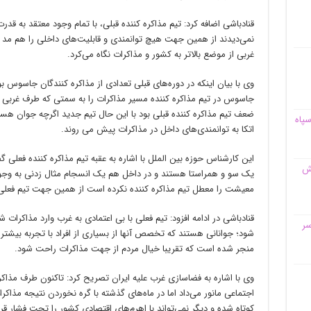
قنادباشی اضافه کرد: تیم مذاکره کننده قبلی، با تمام وجود معتقد به ق
نمی‌دیدند از همین جهت هیچ توانمندی و قابلیت‌های داخلی را هم مد ن
غربی از موضع بالاتر به کشور و مذاکرات نگاه می‌کرد.
وی با بیان اینکه در دوره‌های قبلی تعدادی از مذاکره کنندگان جاسوس
جاسوس در تیم مذاکره کننده مسیر مذاکرات را به سمتی که طرف غربی ت
ضعف تیم مذاکره کننده قبلی بود با این حال تیم جدید اگرچه جوان هستند
سپاه
اتکا به توانمندی‌های داخل در مذاکرات پیش می روند.
این کارشناس حوزه بین الملل با اشاره به عقبه تیم مذاکره کننده فعلی 
قش
یک سو و همراستا هستند و در داخل هم یک انسجام مثال زدنی به وجو
معیشت را معطل تیم مذاکره کننده نکرده است از همین جهت تیم فعلی 
قنادباشی در ادامه افزود: تیم فعلی با بی اعتمادی به غرب وارد مذاکر
سر
شود؛ جوانانی هستند که تخصص آنها از بسیاری از افراد با تجربه بیش
منجر شده است که تقریبا خیال مردم از جهت مذاکرات راحت شود.
وی با اشاره به فضاسازی غرب علیه ایران تصریح کرد: تاکنون طرف مذاکره 
اجتماعی مانور می‌داد اما در ماه‌های گذشته با گره نخوردن نتیجه مذ
کوتاه شده و دیگر نمی‌تواند با اهرم‌های اقتصادی کشور را تحت فشار قرا