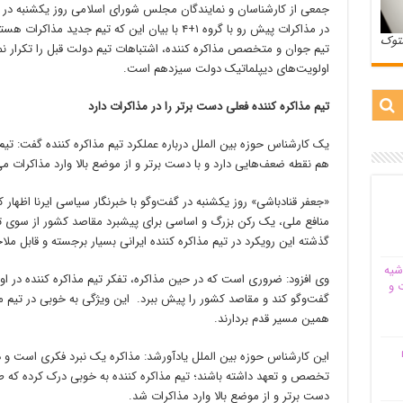
جمعی از کارشناسان و نمایندگان مجلس شورای اسلامی روز یکشنبه در گف
در مذاکرات پیش رو با گروه ۱+۴ با بیان این که تیم 
ستوک
تیم جوان و متخصص مذاکره کننده، اشتباهات تیم دولت قبل را تکرار نم
اولویت‌های دیپلماتیک دولت سیزدهم است.
تیم مذاکره کننده فعلی دست برتر را در مذاکرات دارد
یک کارشناس حوزه بین الملل درباره عملکرد تیم مذاکره کننده گفت: تیم
هم نقطه ضعف‌هایی دارد و با دست برتر و از موضع بالا وارد مذاکرات می
«جعفر قنادباشی» روز یکشنبه در گفت‌وگو با خبرنگار سیاسی ایرنا اظهار 
منافع ملی، یک رکن بزرگ و اساسی برای پیشبرد مقاصد کشور از سوی تی
گذشته این رویکرد در تیم مذاکره کننده ایرانی بسیار برجسته و قابل مل
شیه‌
وی افزود: ضروری است که در حین مذاکره، تفکر تیم مذاکره کننده در او
 و
گفت‌وگو کند و مقاصد کشور را پیش ببرد. این ویژگی به خوبی در تیم مذا
همین مسیر قدم بردارند.
م
این کارشناس حوزه بین الملل یادآورشد: مذاکره یک نبرد فکری است و د
تخصص و تعهد داشته باشند؛ تیم مذاکره کننده به خوبی درک کرده که طر
دست برتر و از موضع بالا وارد مذاکرات شد.