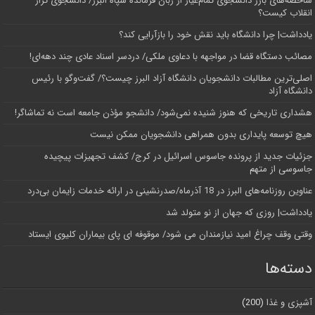
شاخصه‌های بارز دانشجوی تمام‌عیار از زبان فرمانده سپاه البرز/ دانشجوی تراز
انقلاب کیست؟
یادداشت| چرا دانشگاه باید نقش خود را بازآرایی کند؟
مصائب دستگاه قضا در مواجهه با دعاوی ملکی/ دردسر اسناد عادی چند‌ دهه‌ای!
اصلی‌ترین مطالبات دانشجویان دانشگاه آزاد البرز چیست؟/ گفت‌وگو با رئیس
دانشگاه آز‌اد
هشداری تاریخی که هنوز شنیده نمی‌شود/ دانشجو مؤذن جامعه است نه تماشاگر!
هیچ توسعه پایداری بدون همراهی دانشجویان ممکن نیست
جزئیات جدید از پرونده جاسوس اسرائیل در کرج/‌ کشف تجهیزات پیچیده
جاسوسی از متهم
عناوین روزنامه‌های البرز در ‌18 آذرماه/صدرنشینی در ارائه خدمات زایمان بی‌درد
یادداشت| روزی که جهان از نو متولد شد
وقتی وقف چراغ امید نیازمندان می شود/ موقوفه ای پای بیماران کلیوی ایستاد
دسته‌ها
آشپزی و غذا
(200)