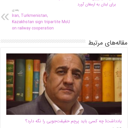
برای لبنان به ارمغان آورد
بعدی
Iran, Turkmenistan,
Kazakhstan sign tripartite MoU
on railway cooperation
مقاله‌های مرتبط
یادداشت| ‌چه کسی باید پرچم حقیقت‌جویی را نگه دارد؟