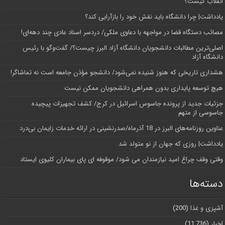
انقلاب کیست؟
یادداشت| چرا دانشگاه باید نقش خود را بازآرایی کند؟
مصائب دستگاه قضا در مواجهه با دعاوی ملکی/ دردسر اسناد عادی چند‌ دهه‌ای!
اصلی‌ترین مطالبات دانشجویان دانشگاه آزاد البرز چیست؟/ گفت‌وگو با رئیس
دانشگاه آز‌اد
هشداری تاریخی که هنوز شنیده نمی‌شود/ دانشجو مؤذن جامعه است نه تماشاگر!
هیچ توسعه پایداری بدون همراهی دانشجویان ممکن نیست
جزئیات جدید از پرونده جاسوس اسرائیل در کرج/‌ کشف تجهیزات پیچیده
جاسوسی از متهم
عناوین روزنامه‌های البرز در ‌18 آذرماه/صدرنشینی در ارائه خدمات زایمان بی‌درد
یادداشت| روزی که جهان از نو متولد شد
وقتی وقف چراغ امید نیازمندان می شود/ موقوفه ای پای بیماران کلیوی ایستاد
دسته‌ها
آشپزی و غذا
(200)
اخبار
(11,736)