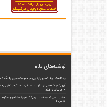
نوشته‌های تازه
یادداشت| ‌چه کسی باید پرچم حقیقت‌جویی را نگه دار
اَبَر‌ویلای شخص ذی‌نفوذ در حاشیه‌ رود کرج تخریب 
+ جزئیات و فیلم
استان البرز در جنگ 12 روزه 7 شهید دانشجو تقدیم
انقلاب کرد