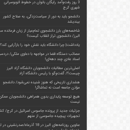
3 روز رفت‌وآمد رایگان بانوان در خطوط اتوبوسرانی
شهری کرج
دانشجو باید به دور از سیاست‌زدگی، به صلاح کشور
بیندیشد
شاخصه‌های بارز دانشجوی تمام‌عیار از زبان فرمانده سپ
البرز/ دانشجوی تراز انقلاب کیست؟
یادداشت| چرا دانشگاه باید نقش خود را بازآرایی کند؟
مصائب دستگاه قضا در مواجهه با دعاوی ملکی/ دردسر
اسناد عادی چند‌ دهه‌ای!
اصلی‌ترین مطالبات دانشجویان دانشگاه آزاد البرز
چیست؟/ گفت‌وگو با رئیس دانشگاه آز‌اد
هشداری تاریخی که هنوز شنیده نمی‌شود/ دانشجو
مؤذن جامعه است نه تماشاگر!
هیچ توسعه پایداری بدون همراهی دانشجویان ممکن
نیست
جزئیات جدید از پرونده جاسوس اسرائیل در کرج/‌ ک
تجهیزات پیچیده جاسوسی از متهم
عناوین روزنامه‌های البرز در ‌18 آذرماه/صدرنشینی د