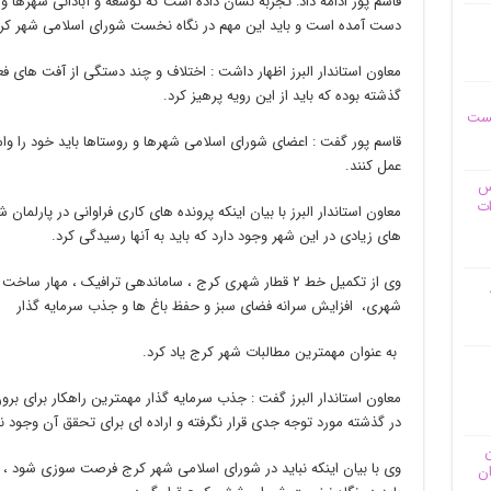
قاسم پور ادامه داد: تجربه نشان داده است که توسعه و آبادانی شهرها و
دست آمده است و باید این مهم در نگاه نخست شورای اسلامی شهر کرج 
معاون استاندار البرز اظهار داشت : اختلاف و چند دستگی از آفت های فع
گذشته بوده که باید از این رویه پرهیز کرد.
یست
قاسم پور گفت : اعضای شورای اسلامی شهرها و روستاها باید خود را وام
عمل کنند.
وس
ات
معاون استاندار البرز با بیان اینکه پرونده های کاری فراوانی در پارلما
های زیادی در این شهر وجود دارد که باید به آنها رسیدگی کرد.
وی از تکمیل خط ۲ قطار شهری کرج ، ساماندهی ترافیک ، مها
شهری، افزایش سرانه فضای سبز و حفظ باغ ها و جذب سرمایه گذار
به عنوان مهمترین مطالبات شهر کرج یاد کرد.
معاون استاندار البرز گفت : جذب سرمایه گذار مهمترین راهکار برای 
در گذشته مورد توجه جدی قرار نگرفته و اراده ای برای تحقق آن وجود 
ن
وی با بیان اینکه نباید در شورای اسلامی شهر کرج فرصت سوزی شود ،
ان