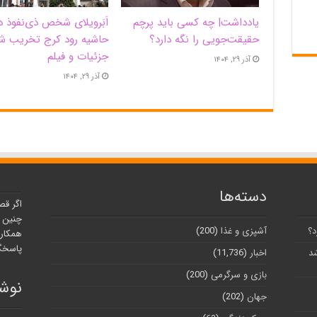
یادداشت| ‌چه کسی باید پرچم
اَبَر‌ویلای شخص ذی‌نفوذ د
حقیقت‌جویی را نگه دارد؟
حاشیه‌ رود کرج تخریب ش
جزئیات و فیلم
آذر ۲۹, ۱۴۰۴
آذر ۲۹, ۱۴۰۴
دسته‌ها
اگر قص
چنین ر
د؟
آشپزی و غذا
(200)
همکارا
پاسخگو
شد
اخبار
(11,736)
بازی و سرگرمی
(200)
نوشت
جهان
(202)