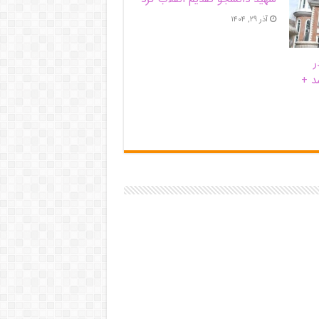
آذر ۲۹, ۱۴۰۴
ر
د +