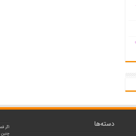
دسته‌ها
اگر قص
چنین ر