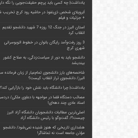
یادداشت| ‌چه کسی باید پرچم حقیقت‌جویی را نگه دار
اَبَر‌ویلای شخص ذی‌نفوذ در حاشیه‌ رود کرج تخریب 
+ جزئیات و فیلم
استان البرز در جنگ 12 روزه 7 شهید دانشجو تقدیم
انقلاب کرد
3 روز رفت‌وآمد رایگان بانوان در خطوط اتوبوسرانی
شهری کرج
دانشجو باید به دور از سیاست‌زدگی، به صلاح کشور
بیندیشد
شاخصه‌های بارز دانشجوی تمام‌عیار از زبان فرمانده سپ
البرز/ دانشجوی تراز انقلاب کیست؟
یادداشت| چرا دانشگاه باید نقش خود را بازآرایی کند؟
مصائب دستگاه قضا در مواجهه با دعاوی ملکی/ دردسر
اسناد عادی چند‌ دهه‌ای!
اصلی‌ترین مطالبات دانشجویان دانشگاه آزاد البرز
چیست؟/ گفت‌وگو با رئیس دانشگاه آز‌اد
هشداری تاریخی که هنوز شنیده نمی‌شود/ دانشجو
مؤذن جامعه است نه تماشاگر!