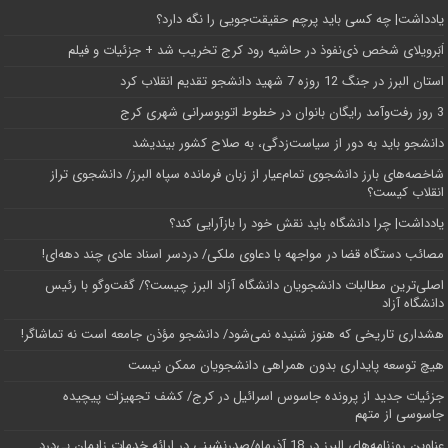
یادداشت| ‌چه کسی باید پرچم حقیقت‌جویی را نگه دارد؟
اَبَر‌ویلای شخص ذی‌نفوذ در حاشیه‌ رود کرج تخریب شد + جزئیات و فیلم
استان البرز در جنگ 12 روزه 7 شهید دانشجو تقدیم انقلاب کرد
3 روز رفت‌وآمد رایگان بانوان در خطوط اتوبوسرانی شهری کرج
دانشجو باید به دور از سیاست‌زدگی، به صلاح کشور بیندیشد
شاخصه‌های بارز دانشجوی تمام‌عیار از زبان فرمانده سپاه البرز/ دانشجوی تراز
انقلاب کیست؟
یادداشت| چرا دانشگاه باید نقش خود را بازآرایی کند؟
مصائب دستگاه قضا در مواجهه با دعاوی ملکی/ دردسر اسناد عادی چند‌ دهه‌ای!
اصلی‌ترین مطالبات دانشجویان دانشگاه آزاد البرز چیست؟/ گفت‌وگو با رئیس
دانشگاه آز‌اد
هشداری تاریخی که هنوز شنیده نمی‌شود/ دانشجو مؤذن جامعه است نه تماشاگر!
هیچ توسعه پایداری بدون همراهی دانشجویان ممکن نیست
جزئیات جدید از پرونده جاسوس اسرائیل در کرج/‌ کشف تجهیزات پیچیده
جاسوسی از متهم
عناوین روزنامه‌های البرز در ‌18 آذرماه/صدرنشینی در ارائه خدمات زایمان بی‌درد