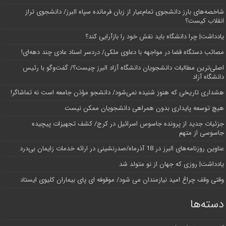
شاخصه‌های بارز دانشجوی تمام‌عیار از زبان فرمانده سپاه البرز/ دانشجوی تراز
انقلاب کیست؟
یادداشت| چرا دانشگاه باید نقش خود را بازآرایی کند؟
مصائب دستگاه قضا در مواجهه با دعاوی ملکی/ دردسر اسناد عادی چند‌ دهه‌ای!
اصلی‌ترین مطالبات دانشجویان دانشگاه آزاد البرز چیست؟/ گفت‌وگو با رئیس
دانشگاه آز‌اد
هشداری تاریخی که هنوز شنیده نمی‌شود/ دانشجو مؤذن جامعه است نه تماشاگر!
هیچ توسعه پایداری بدون همراهی دانشجویان ممکن نیست
جزئیات جدید از پرونده جاسوس اسرائیل در کرج/‌ کشف تجهیزات پیچیده
جاسوسی از متهم
عناوین روزنامه‌های البرز در ‌18 آذرماه/صدرنشینی در ارائه خدمات زایمان بی‌درد
یادداشت| روزی که جهان از نو متولد شد
وقتی وقف چراغ امید نیازمندان می شود/ موقوفه ای پای بیماران کلیوی ایستاد
دسته‌ها