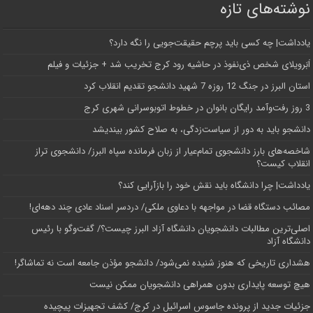
نوشته‌های تازه
یادداشت| ‌چه کسی باید پرچم حقیقت‌جویی را نگه دارد؟
اَبَر‌ویلای شخص ذی‌نفوذ در حاشیه‌ رود کرج تخریب شد + جزئیات و فیلم
استان البرز در جنگ 12 روزه 7 شهید دانشجو تقدیم انقلاب کرد
3 روز رفت‌وآمد رایگان بانوان در خطوط اتوبوسرانی شهری کرج
دانشجو باید به دور از سیاست‌زدگی، به صلاح کشور بیندیشد
شاخصه‌های بارز دانشجوی تمام‌عیار از زبان فرمانده سپاه البرز/ دانشجوی تراز
انقلاب کیست؟
یادداشت| چرا دانشگاه باید نقش خود را بازآرایی کند؟
مصائب دستگاه قضا در مواجهه با دعاوی ملکی/ دردسر اسناد عادی چند‌ دهه‌ای!
اصلی‌ترین مطالبات دانشجویان دانشگاه آزاد البرز چیست؟/ گفت‌وگو با رئیس
دانشگاه آز‌اد
هشداری تاریخی که هنوز شنیده نمی‌شود/ دانشجو مؤذن جامعه است نه تماشاگر!
هیچ توسعه پایداری بدون همراهی دانشجویان ممکن نیست
جزئیات جدید از پرونده جاسوس اسرائیل در کرج/‌ کشف تجهیزات پیچیده