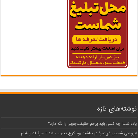
نوشته‌های تازه
یادداشت| ‌چه کسی باید پرچم حقیقت‌جویی را نگه دارد؟
اَبَر‌ویلای شخص ذی‌نفوذ در حاشیه‌ رود کرج تخریب شد + جزئیات و فیلم