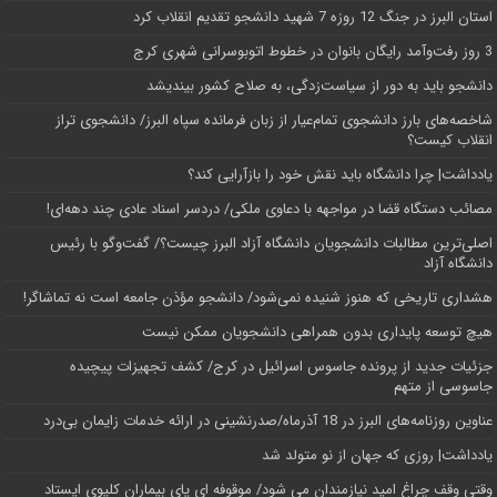
استان البرز در جنگ 12 روزه 7 شهید دانشجو تقدیم انقلاب کرد
3 روز رفت‌وآمد رایگان بانوان در خطوط اتوبوسرانی شهری کرج
دانشجو باید به دور از سیاست‌زدگی، به صلاح کشور بیندیشد
شاخصه‌های بارز دانشجوی تمام‌عیار از زبان فرمانده سپاه البرز/ دانشجوی تراز
انقلاب کیست؟
یادداشت| چرا دانشگاه باید نقش خود را بازآرایی کند؟
مصائب دستگاه قضا در مواجهه با دعاوی ملکی/ دردسر اسناد عادی چند‌ دهه‌ای!
اصلی‌ترین مطالبات دانشجویان دانشگاه آزاد البرز چیست؟/ گفت‌وگو با رئیس
دانشگاه آز‌اد
هشداری تاریخی که هنوز شنیده نمی‌شود/ دانشجو مؤذن جامعه است نه تماشاگر!
هیچ توسعه پایداری بدون همراهی دانشجویان ممکن نیست
جزئیات جدید از پرونده جاسوس اسرائیل در کرج/‌ کشف تجهیزات پیچیده
جاسوسی از متهم
عناوین روزنامه‌های البرز در ‌18 آذرماه/صدرنشینی در ارائه خدمات زایمان بی‌درد
یادداشت| روزی که جهان از نو متولد شد
وقتی وقف چراغ امید نیازمندان می شود/ موقوفه ای پای بیماران کلیوی ایستاد