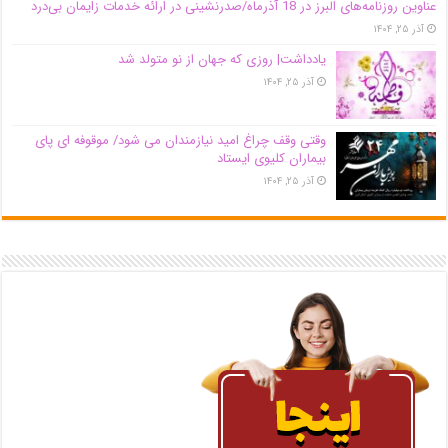
عناوین روزنامه‌های البرز در ‌18 آذرماه/صدرنشینی در ارائه خدمات زایمان بی‌درد
آذر ۲۵, ۱۴۰۴
یادداشت| روزی که جهان از نو متولد شد
آذر ۲۵, ۱۴۰۴
وقتی وقف چراغ امید نیازمندان می شود/ موقوفه ای پای
بیماران کلیوی ایستاد
آذر ۲۵, ۱۴۰۴