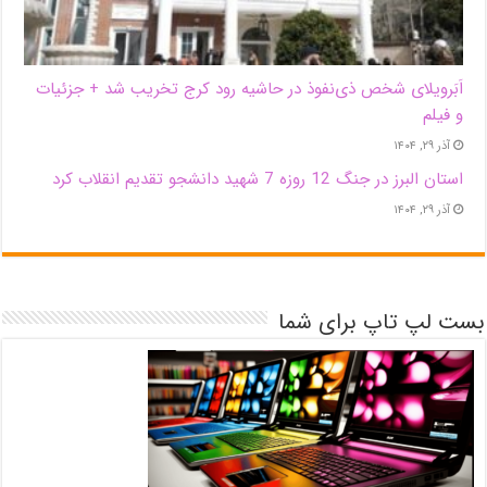
اَبَر‌ویلای شخص ذی‌نفوذ در حاشیه‌ رود کرج تخریب شد + جزئیات
و فیلم
آذر ۲۹, ۱۴۰۴
استان البرز در جنگ 12 روزه 7 شهید دانشجو تقدیم انقلاب کرد
آذر ۲۹, ۱۴۰۴
بست لپ تاپ برای شما