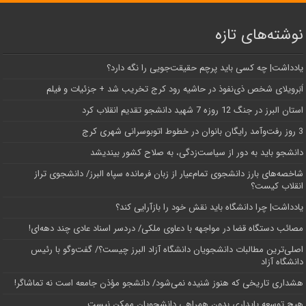
نوشته‌های تازه
یادداشت| ‌چه کسی باید پرچم حقیقت‌جویی را نگه دارد؟
اَبَر‌ویلای شخص ذی‌نفوذ در حاشیه‌ رود کرج تخریب شد + جزئیات و فیلم
استان البرز در جنگ 12 روزه 7 شهید دانشجو تقدیم انقلاب کرد
3 روز رفت‌وآمد رایگان بانوان در خطوط اتوبوسرانی شهری کرج
دانشجو باید به دور از سیاست‌زدگی، به صلاح کشور بیندیشد
شاخصه‌های بارز دانشجوی تمام‌عیار از زبان فرمانده سپاه البرز/ دانشجوی تراز
انقلاب کیست؟
یادداشت| چرا دانشگاه باید نقش خود را بازآرایی کند؟
مصائب دستگاه قضا در مواجهه با دعاوی ملکی/ دردسر اسناد عادی چند‌ دهه‌ای!
اصلی‌ترین مطالبات دانشجویان دانشگاه آزاد البرز چیست؟/ گفت‌وگو با رئیس
دانشگاه آز‌اد
هشداری تاریخی که هنوز شنیده نمی‌شود/ دانشجو مؤذن جامعه است نه تماشاگر!
هیچ توسعه پایداری بدون همراهی دانشجویان ممکن نیست