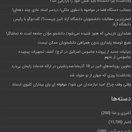
یادداشت| چرا دانشگاه باید نقش خود را بازآرایی کند؟
مصائب دستگاه قضا در مواجهه با دعاوی ملکی/ دردسر اسناد عادی چند‌ دهه‌ای!
اصلی‌ترین مطالبات دانشجویان دانشگاه آزاد البرز چیست؟/ گفت‌وگو با رئیس
دانشگاه آز‌اد
هشداری تاریخی که هنوز شنیده نمی‌شود/ دانشجو مؤذن جامعه است نه تماشاگر!
هیچ توسعه پایداری بدون همراهی دانشجویان ممکن نیست
جزئیات جدید از پرونده جاسوس اسرائیل در کرج/‌ کشف تجهیزات پیچیده
جاسوسی از متهم
عناوین روزنامه‌های البرز در ‌18 آذرماه/صدرنشینی در ارائه خدمات زایمان بی‌درد
یادداشت| روزی که جهان از نو متولد شد
وقتی وقف چراغ امید نیازمندان می شود/ موقوفه ای پای بیماران کلیوی ایستاد
دسته‌ها
آشپزی و غذا
(200)
اخبار
(11,736)
بازی و سرگرمی
(200)