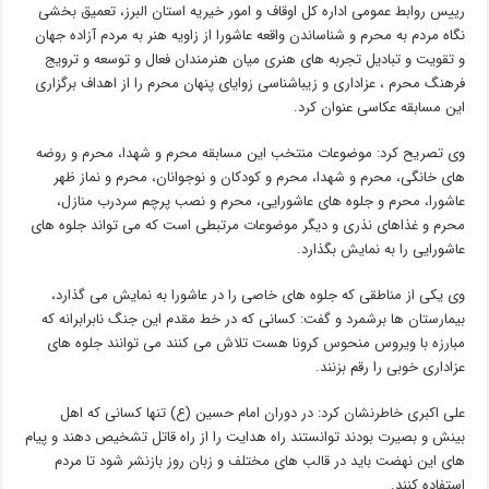
رییس روابط عمومی اداره کل اوقاف و امور خیریه استان البرز، تعمیق بخشی
نگاه مردم به محرم و شناساندن واقعه عاشورا از زاویه هنر به مردم آزاده جهان
و تقویت و تبادیل تجربه های هنری میان هنرمندان فعال و توسعه و ترویج
فرهنگ محرم ، عزاداری و زیباشناسی زوایای پنهان محرم را از اهداف برگزاری
این مسابقه عکاسی عنوان کرد.
وی تصریح کرد: موضوعات منتخب این مسابقه محرم و شهدا، محرم و روضه
های خانگی، محرم و شهدا، محرم و کودکان و نوجوانان، محرم و نماز ظهر
عاشورا، محرم و جلوه های عاشورایی، محرم و نصب پرچم سردرب منازل،
محرم و غذاهای نذری و دیگر موضوعات مرتبطی است که می تواند جلوه های
عاشورایی را به نمایش بگذارد.
وی یکی از مناطقی که جلوه های خاصی را در عاشورا به نمایش می گذارد،
بیمارستان ها برشمرد و گفت: کسانی که در خط مقدم این جنگ نابرابرانه که
مبارزه با ویروس منحوس کرونا هست تلاش می کنند می توانند جلوه های
عزاداری خوبی را رقم بزنند.
علی اکبری خاطرنشان کرد: در دوران امام حسین (ع) تنها کسانی که اهل
بینش و بصیرت بودند توانستند راه هدایت را از راه قاتل تشخیص دهند و پیام
های این نهضت باید در قالب های مختلف و زبان روز بازنشر شود تا مردم
استفاده کنند.