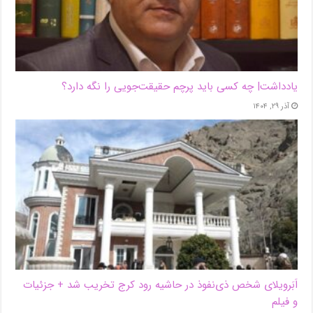
یادداشت| ‌چه کسی باید پرچم حقیقت‌جویی را نگه دارد؟
آذر ۲۹, ۱۴۰۴
اَبَر‌ویلای شخص ذی‌نفوذ در حاشیه‌ رود کرج تخریب شد + جزئیات
و فیلم