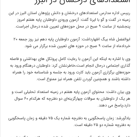
استعدادهای درخشان در البرز
رییس اداره مدارس استعدادهای درخشان و دانش پژوهان استان البرز در این
زمینه در گفت و گو با ایرنا گفت: آزمون ورودی داوطلبان پایه هفتم امروز
پنجشنبه از ساعت ۹ صبح در محل حوزه‌های تعیین شده درحال اجراست.
ابوالفضل شاه بیگ اظهارداشت: آزمون داوطلبان پایه دهم نیز روز جمعه ۲۰
خردادماه از ساعت ۹ صبح در حوزه های تعیین شده برگزار می شود.
وی با اشاره به اینکه این آزمون با رعایت کامل پروتکل های بهداشتی و فاصله
گذاری اجتماعی درحال انجام است،خاطرنشان کرد: داوطلبان درهنگام ورود به
حوزه‌های برگزاری آزمون باید کارت ورود به جلسه و شناسنامه خود را همراه
داشته باشند و همچنین آوردن تلفن همراه نیز ممنوع است.
وی بیان داشت: محتوای آزمون پایه هفتم در زمینه استعداد تحلیلی است و
هر یک از داوطلبان به سوالات چهارگزینه‌ای دو دفترچه که هرکدام ۶۰ سوال
دارد،پاسخ می دهند.
یادآورشد: زمان پاسخگویی به دفترچه شماره یک ۷۵ دقیقه و زمان پاسخگویی
به دفترچه شماره دو ۲۵ دقیقه است.