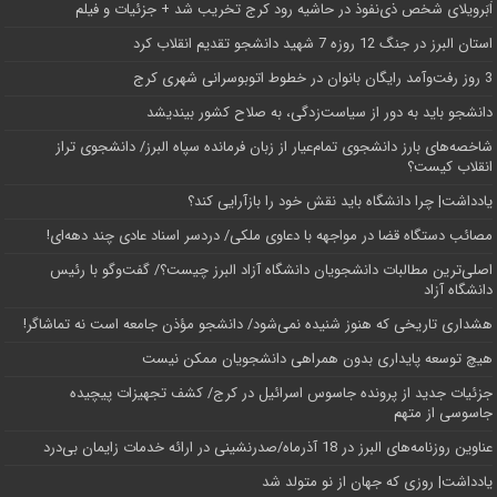
اَبَر‌ویلای شخص ذی‌نفوذ در حاشیه‌ رود کرج تخریب شد + جزئیات و فیلم
استان البرز در جنگ 12 روزه 7 شهید دانشجو تقدیم انقلاب کرد
3 روز رفت‌وآمد رایگان بانوان در خطوط اتوبوسرانی شهری کرج
دانشجو باید به دور از سیاست‌زدگی، به صلاح کشور بیندیشد
شاخصه‌های بارز دانشجوی تمام‌عیار از زبان فرمانده سپاه البرز/ دانشجوی تراز
انقلاب کیست؟
یادداشت| چرا دانشگاه باید نقش خود را بازآرایی کند؟
مصائب دستگاه قضا در مواجهه با دعاوی ملکی/ دردسر اسناد عادی چند‌ دهه‌ای!
اصلی‌ترین مطالبات دانشجویان دانشگاه آزاد البرز چیست؟/ گفت‌وگو با رئیس
دانشگاه آز‌اد
هشداری تاریخی که هنوز شنیده نمی‌شود/ دانشجو مؤذن جامعه است نه تماشاگر!
هیچ توسعه پایداری بدون همراهی دانشجویان ممکن نیست
جزئیات جدید از پرونده جاسوس اسرائیل در کرج/‌ کشف تجهیزات پیچیده
جاسوسی از متهم
عناوین روزنامه‌های البرز در ‌18 آذرماه/صدرنشینی در ارائه خدمات زایمان بی‌درد
یادداشت| روزی که جهان از نو متولد شد