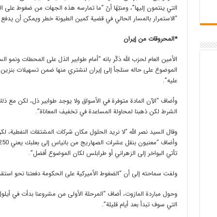
التي ينتمون إليها”، ومنبّهًا أنّ “ما تمارسه هذه الجهات من ضغوط على الق
“الاستمرار بالمسار الحالي في قضية كمين الطيونة خطر ويمكن أن يدفع الب
*المحروقات من إيران
الأمين العام لحزب الله ذكّر بانه “أمام طوابير الذل على المحطات ونمو السو
الموضوع على حاله سنلجأ إلى إيران لنشتري منها ضمن تسهيلات بنزين و
عليه”.
وأضاف “الآن المادة متوفرة في الأسواق ولا يوجد طوابير ذل، لكن مع ذل
الشرط لكن ذهبنا لمحاولة المساعدة في تخفيف المعاناة”.
وقال السيد نصر الله “لا نريد الحلول مكان شركات المشتقات النفطية، لك
تأتي البواخر إلى الزهراني أو طرابلس لكان الموضوع أفضل”.
ولفت سماحته إلى أن “الضغوط الأميركية على الحكومة دفعتنا نحو استقدا
وحول مباردة المازوت، أضاف “المرحلة الأولى من مشروعنا بدأت في أيلول
التي سوف تبدأ بعد أيام قليلة”.