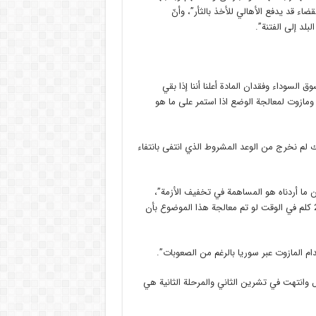
ضاء قد يدفع الأهالي للأخذ بالثأر”، وأنّ
لد إلى الفتنة”.
ق السوداء وفقدان المادة أعلنا أننا إذا بقي
مازوت لمعالجة الوضع اذا استمر على ما هو
ك لم نخرج من الوعد المشروط الذي انتفى بانتفاء
ن ما أردناه هو المساهمة في تخفيف الأزمة”،
وأضاف “معنيون بنقل عشرات الصهاريج من بانياس إلى بعلبك يعني 250 كلم في الوقت لو تم معالجة هذا الموضوع بأن
م المازوت عبر سوريا بالرغم من الصعوبات”.
 وانتهت في تشرين الثاني والمرحلة الثانية هي