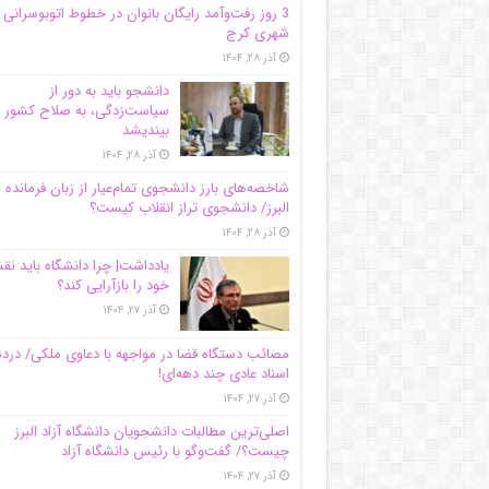
3 روز رفت‌وآمد رایگان بانوان در خطوط اتوبوسرانی
شهری کرج
آذر ۲۸, ۱۴۰۴
دانشجو باید به دور از
سیاست‌زدگی، به صلاح کشور
بیندیشد
آذر ۲۸, ۱۴۰۴
شاخصه‌های بارز دانشجوی تمام‌عیار از زبان فرمانده 
البرز/ دانشجوی تراز انقلاب کیست؟
آذر ۲۸, ۱۴۰۴
یادداشت| چرا دانشگاه باید ن
خود را بازآرایی کند؟
آذر ۲۷, ۱۴۰۴
مصائب دستگاه قضا در مواجهه با دعاوی ملکی/ درد
اسناد عادی چند‌ دهه‌ای!
آذر ۲۷, ۱۴۰۴
اصلی‌ترین مطالبات دانشجویان دانشگاه آزاد البرز
چیست؟/ گفت‌وگو با رئیس دانشگاه آز‌اد
آذر ۲۷, ۱۴۰۴