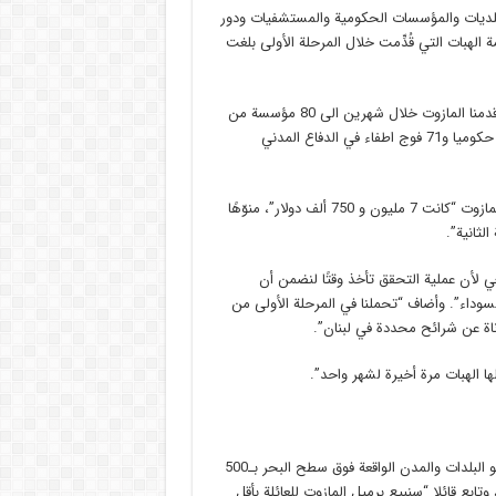
 البلديات والمؤسسات الحكومية والمستشفيات ودور
ة الهبات التي قُدِّمت خلال المرحلة الأولى بلغت
وبالأرقام، عرض سماحته ما قدّمه حزب الله من مساعدة محروقات، قائلا “قدمنا المازوت خلال شهرين الى 80 مؤسسة من
دور العجزة والأيتام وكذلك 320 بلدية لتشغيل آبار المياه و22 مستشفى حكوميا و71 فوج اطفاء في الدفاع المدني
كما أعلن أن كلفة الدعم التي تحملناها خلال المرحلة الأولى من مبادرة المازوت “كانت 7 مليون و 750 ألف دولار”، منوّهًا
لثانية”.
يعي لأن عملية التحقق تأخذ وقتًا لنضمن أن
وداء”. وأضاف “تحملنا في المرحلة الأولى من
اة عن شرائح محددة في لبنان”.
ا الهبات مرة أخيرة لشهر واحد”.
وحول المرحلة الثانية من مبادرة المازوت، أشار سماحته إلى أن المعيار هو البلدات والمدن الواقعة فوق سطح البحر بـ500
ابع قائلا “سنبيع برميل المازوت للعائلة بأقل