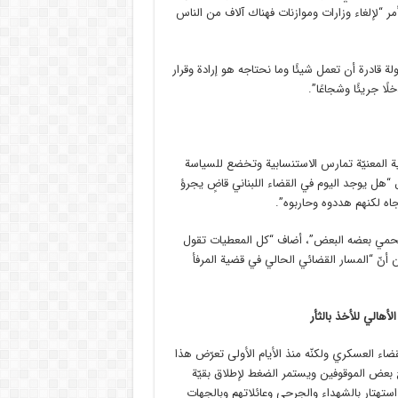
ر “لإلغاء وزارات وموازنات فهناك آلاف من الناس
لة قادرة أن تعمل شيئًا وما نحتاجه هو إرادة وقرار
ا جريئًا وشجاعًا”.
ة المعنيّة تمارس الاستنسابية وتخضع للسياسة
“هل يوجد اليوم في القضاء اللبناني قاضٍ يجرؤ
جاه لكنهم هددوه وحاربوه”.
ي يحمي بعضه البعض”، أضاف “كل المعطيات تقول
ن أنّ “المسار القضائي الحالي في قضية المرفأ
هالي للأخذ بالثأر
ضاء العسكري ولكنّه منذ الأيام الأولى تعرّض هذا
 بعض الموقوفين ويستمر الضغط لإطلاق بقيّة
استهتار بالشهداء والجرحى وعائلاتهم وبالجهات