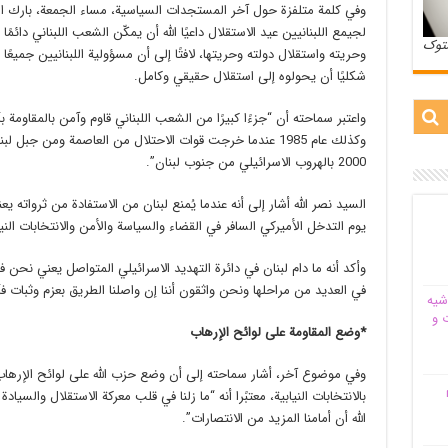
وفي كلمة متلفزة حول آخر المستجدات السياسية، مساء الجمعة، بارك الأ
لجيمع اللبنانيين عيد الاستقلال داعيًا الله أن يمكّن الشعب اللبناني دائ
ستوک
وحريته واستقلال دولته وحريتها، لافتًا إلى أن مسؤولية اللبنانيين جميعًا
شكليًا أن يحولوه إلى استقلال حقيقي وكامل.
واعتبر سماحته أن “جزءًا كبيرًا من الشعب اللبناني قاوم وآمن بالمقاومة بأش
وكذلك عام 1985 عندما خرجت قوات الاحتلال من العاصمة ومن جبل 
2000 بالهروب الاسرائيلي من جنوب لبنان”.
السيد نصر الله أشار إلى أنه عندما يُمنع لبنان من الاستفادة من ثرواته
يوم التدخل الأميركي السافر في القضاء والسياسة والأمن والانتخابات الني
وأكد أنه ما دام لبنان في دائرة التهديد الاسرائيلي المتواصل يعني نحن ف
في العديد من مراحلها ونحن واثقون أننا إن واصلنا الطريق بعزم وثبات فأ
شیه‌
 و
*وضع المقاومة على لوائح الإرهاب
وفي موضوع آخر، أشار سماحته إلى أن وضع حزب الله على لوائح الإرهاب 
م
بالانتخابات النيابية، معتبًرا أنه “ما زلنا في قلب معركة الاستقلال والس
الله أن أمامنا المزيد من الانتصارات”.