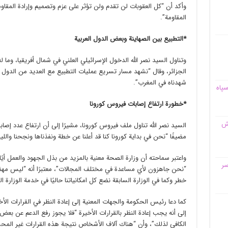
وأكد أن “كل العقوبات لن تقدم ولن تؤثر على عزم وتصميم وإرادة المقاو
المقاومة”.
*التطبيع بين الصهاينة وبعض الدول العربية
وتناول السيد نصر الله الدخول الإسرائيلي العلني في شمال أفريقيا، وما
الجزائر، وقال “نشهد مسار تسريع عمليات التطبيع مع العديد من الدول
شهدناه في المغرب”.
سپاه
*خطورة ارتفاع إصابات فيروس كورونا
قش
السيد نصر الله تناول ملف فيروس كورونا، مشيرًا إلى أن ارتفاع عدد إصابا
مضيفًا “نحن في بداية كورونا كنا قد أعلنا عن خطة ونفذناها ونجحنا والليلة أق
واعتبر سماحته أن وزارة الصحة معنية بالمزيد من بذل الجهود والعمل أيًا
سر
“نحن جاهزون لأي مساعدة في مختلف المجالات”، معتبرًا أنه “ليس مهمً
خطر وكما في الوزارة السابقة نضع كل امكانياتنا حاليًا في خدمة الوزارة ال
كما دعا رئيس الحكومة والجهات المعنية إلى إعادة النظر في القرارات الأخي
إلى أنه يجب إعادة النظر بالقرارات الأخيرة “فلا يجوز رفع الدعم عن بعض 
الكافي لذلك”، وأن “هناك آلاف الأشخاص نتيجة هذه القرارات غير المح