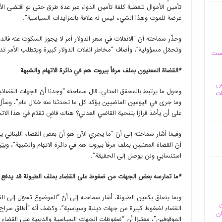
تأمين الأموال لتغطية كلفة تأمين الدواء عبر عدة طرق حتى لو اقتضى الأم
عرضة للموت وهذا الشيء ليس له علاقة بالمزايدات السياسية”.
وحذّر سماحته أنّ “الانفلات في سعر الدولار أمر لا يجوز السكوت عنه فالدو
وتحمّل مسؤولية”، وأضاف “مخاطر انفلات الدولار كبيرة ويتطلب الأمر تدخلً
یست
*القضاة المعنيون بملف مرفأ بيروت هم في دائرة الاتهام والشبهة
وس
وحول ما يرتبط بالمحقق العدلي، قال سماحته “وجدنا أنّ الجهات القضائي
ات
وما جرى في اليومين الماضيين يؤكد كل ما تحدثنا عنه خلال عام”، وسأل 
على أن يأخذ قرارًا بتنحية القاضي العدلي؟ هناك قاضٍ تقدّم في هذا الات
وفيما أشار سماحته إلى أنّ “ما يجري الآن هو أنّ بعض القضاء اللبنان
أنّ القضاة المعنيين بملف مرفأ بيروت هم في دائرة الاتهام والشبهة”، وبيّ
استنسابي ولن يوصل إلى الحقيقة”.
*ما تمارسه بعض الجهات من ضغوط على القضاء بملف الطيونة قد يدفع الأ
وبما يتعلق بكمين الطيونة، أشار سماحته إلى أنّ “الموضوع تحوّل إلى الق
ن
القضاء لضغوط كبيرة من جهات دينية وسياسية”، وكشف أنه “أُطلق سراح
ان
الموقوفين”، معتبرًا أن “ضغوطات الجهات السياسية والدينية على القضاء 