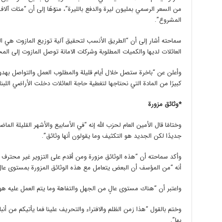
من السعر الرسمي بمليون ليرة والدفع بالليرة”، منوّهًا إلى أن “مئات آ
المشروع”.
سماحته أشار إلى أن “الطريق الأنسب لتحقيق آلية توزيع المازوت هي ال
العائلات لديها والكميات المطلوبة وشركات الامانة توصل المازوت إلى الم
وأعلن عن “باخرة ستصل خلال أيام قليلة والمطلوب العمل والتواصل بهدوء
كبيرًا من المادة التي نحتاجها لتغطية حاجة العائلات دخلت الأراضي اللب
*وثائق مزورة
وختامًا قال الأمين العام لحزب الله إنه “في الأسابيع والأشهر القليلة ا
جديدًا لكن الجديد هو التكثيف وما يقولون أنها وثائق”.
وأكد سماحته أن “هذه الوثائق مزورة ومن أقدم على التزوير غير محترف ول
أنه “من المؤسف أن البعض يتعامل مع هذه الوثائق المزورة بمستوى عالٍ
واعتبر أن “هناك مستوى عالٍ من الجهل والتفاهة وما يتم العمل عليه 
وختم بالقول “هذا زمن الظلم والافتراء والتحريف علينا فما يأتيكم من أن
بها”.