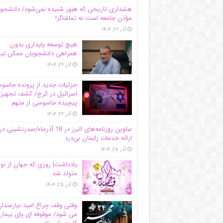
هشداری تاریخی که هنوز شنیده نمی‌شود/ دانشجو
مؤذن جامعه است نه تماشاگر!
آذر ۲۶, ۱۴۰۴
هیچ توسعه پایداری بدون
همراهی دانشجویان ممکن ن
آذر ۲۶, ۱۴۰۴
جزئیات جدید از پرونده جاس
اسرائیل در کرج/‌ کشف تجهیز
پیچیده جاسوسی از متهم
آذر ۲۶, ۱۴۰۴
عناوین روزنامه‌های البرز در ‌18 آذرماه/صدرنشینی در
ارائه خدمات زایمان بی‌درد
آذر ۲۵, ۱۴۰۴
یادداشت| روزی که جهان از نو
متولد شد
آذر ۲۵, ۱۴۰۴
وقتی وقف چراغ امید نیازمندا
می شود/ موقوفه ای پای بیمار