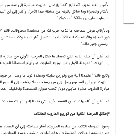
الأمين العام لحزب الله تابع “قمنا بإيصال المازوت مباشرة إلى عدد من
الأيتام والعجزة وما شاكل بالرغم من مشقة هذا الأمر”، وأشار إلى أن “قيم
ما يقارب مليونين و600 ألف دولار”.
الرسمي وغير ذلك”.
إلى “إيقاف “المرحلة الأولى من توزيع المازوت قبل أيام استعدادًا للمرحلة ا
وتابع قائلا “اعتمدنا آلية بيع وتوزيع بطيئة ومعقدة نوعا ما وهذا أمر طب
المازوت الإيراني المدعوم يصل إلى من يستحقه ولا يذهب إلى السوق الس
مبادرة المازوت عشرة ملايين دولار تحت عنوان المساعدة وتخفيف المعان
كما أعلن أن “الجهات ضمن القسم الأول التي قدمنا إليها الهبات سنجدد له
*إطلاق المرحلة الثانية من توزيع المازوت للعائلات
متر وسيقدم للعائلات المقيمة في هذه البلدات ويشمل جميع المواطنين، وت