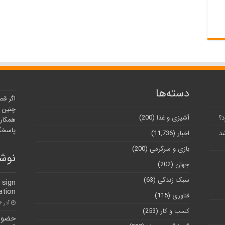
دسته‌ها
اگر قص
چنین ر
د؟
آشپزی و غذا
(200)
همکارا
پاسخگو
شد
اخبار
(11,736)
بازی و سرگرمی
(200)
نوشت
جهان
(202)
سبک زندگی
(63)
 sign
ation
فناوری
(115)
آذر ۶, ۱۴۰۰
کسب و کار
(253)
حضور 