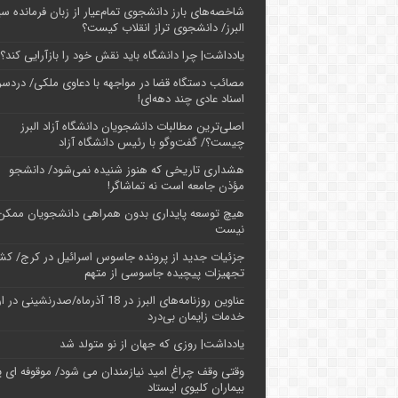
شاخصه‌های بارز دانشجوی تمام‌عیار از زبان فرمانده سپ
البرز/ دانشجوی تراز انقلاب کیست؟
یادداشت| چرا دانشگاه باید نقش خود را بازآرایی کند؟
مصائب دستگاه قضا در مواجهه با دعاوی ملکی/ دردسر
اسناد عادی چند‌ دهه‌ای!
اصلی‌ترین مطالبات دانشجویان دانشگاه آزاد البرز
چیست؟/ گفت‌وگو با رئیس دانشگاه آز‌اد
هشداری تاریخی که هنوز شنیده نمی‌شود/ دانشجو
مؤذن جامعه است نه تماشاگر!
هیچ توسعه پایداری بدون همراهی دانشجویان ممکن
نیست
جزئیات جدید از پرونده جاسوس اسرائیل در کرج/‌ ک
تجهیزات پیچیده جاسوسی از متهم
عناوین روزنامه‌های البرز در ‌18 آذرماه/صدرنشینی د
خدمات زایمان بی‌درد
یادداشت| روزی که جهان از نو متولد شد
وقتی وقف چراغ امید نیازمندان می شود/ موقوفه ای پ
بیماران کلیوی ایستاد