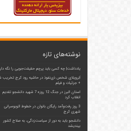
نوشته‌های تازه
یادداشت| ‌چه کسی باید پرچم حقیقت‌جویی را نگه دار
اَبَر‌ویلای شخص ذی‌نفوذ در حاشیه‌ رود کرج تخریب 
+ جزئیات و فیلم
استان البرز در جنگ 12 روزه 7 شهید دانشجو تقدیم
انقلاب کرد
3 روز رفت‌وآمد رایگان بانوان در خطوط اتوبوسرانی
شهری کرج
دانشجو باید به دور از سیاست‌زدگی، به صلاح کشور
بیندیشد