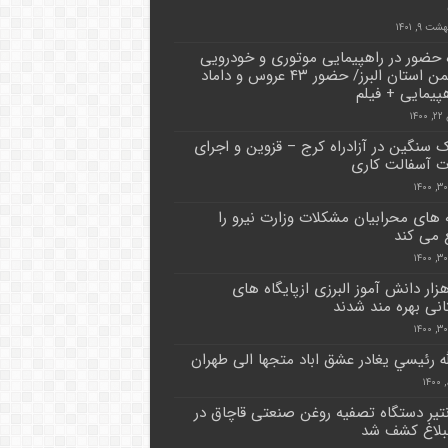
ت ۹, ۱۴۰۱
حضور در راهپیمایی موتوری و خودرویی
۲۲ بهمن ‌استان البرز/ حضور ۴۳ عروس و داماد
هپیمایی + فیلم
۱۴
ک سنگین در آزادراه کرج – قزوین و اجرای
ت آسفالت کاری
ه های محرابیان مشکلات وزارت نیرو را
 می کند
۲ هزار دانش آموز البرزی ازپایگاه های
انی بهره مند شدند
لله رئيسي يغادر عشق اباد متجها الى طهران
کانتیر دستگاه تصفیه روغن صنعتی قاچاق در
بلاغ کشف شد