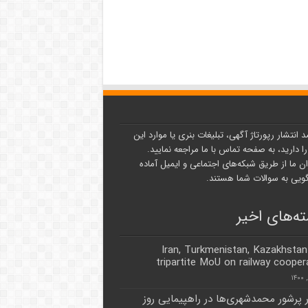
د انتشار رپورتاژ آگهی، تبلیغات بنری یا موارد این
ا دارید، به صفحه تماس با ما مراجعه نمایید.
ن ما از طریق شبکه‌های اجتماعی و ایمیل آماده
یی به سوالات شما هستند.
ه‌های اخیر
Iran, Turkmenistan, Kazakhstan
tripartite MoU on railway cooper
پرشور محمدشهری‌ها در راهپیمایی روز