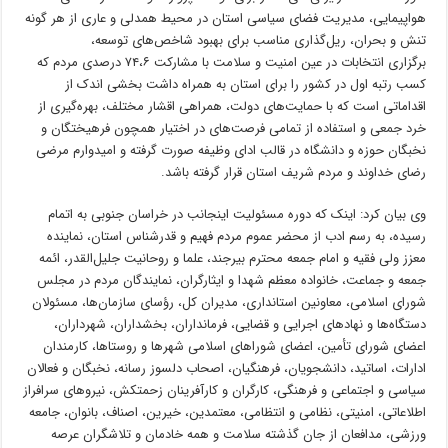
هواپیمایی، مدیریت فضای سیاسی استان در محیط همدلی و عاری از هر گونه
تنش و بحران، ریل‌گذاری مناسب برای بهبود شاخص‌های توسعه،
برگزاری انتخابات در عین امنیت و سلامت با مشارکت ۷۴،۶ درصدی مردم که
کسب رتبه اول در کشور را برای استان به همراه داشت بخشی اندک از
اقداماتی است که با حمایت‌های دولت، همراهی اقشار مختلف، بهره‌گیری از
خرد جمعی و استفاده از تمامی فرصت‌های در اختیار همچون فرهیختگان و
نخبگان حوزه و دانشگاه در قالب ادای وظیفه صورت گرفته و امیدوارم مرضی
رضای خداوند و مردم شریف استان قرار گرفته باشد.
وی بیان کرد: اینک که دوره مسئولیت اینجانب در خراسان جنوبی به اتمام
رسیده، به رسم ادب از محضر عموم مردم فهیم و قدرشناس استان، نماینده
معزز ولی فقیه و امام جمعه محترم بیرجند، علما و روحانیت جلیل‌القدر، ائمه
جمعه و جماعت، خانواده معظم شهدا و ایثارگران، نمایندگان مردم در مجلس
شورای اسلامی، معاونین استانداری، مدیران کل، رؤسای سازمان‌ها، مسئولان
دستگاه‌ها و نهادهای اجرایی و قضایی، فرمانداران، بخشداران، شهرداران،
اعضای شورای تأمین، اعضای شوراهای اسلامی شهرها و روستاها، کارمندان
ادارات، اساتید، دانشجویان، فرهنگیان، اصحاب دلسوز رسانه، نخبگان و فعالان
سیاسی و اجتماعی و فرهنگی، کارگران و کارآفرینان زحمتکش، نیروهای سرافراز
اطلاعاتی، امنیتی، نظامی و انتظامی، معتمدین، خیرین، اصناف، بانوان، جامعه
ورزشی، مدافعان از جان گذشته سلامت و همه خادمان و تلاشگران عرصه