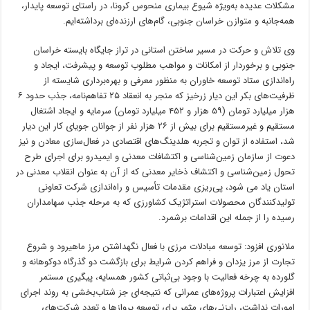
مشکلات عدیده به‌ویژه شیوع بیماری منحوس کرونا، در راستای توسعه پایدار،
همه‌جانبه و متوازن خراسان جنوبی، گام‌های ارزنده‌ای برداشته‌ایم.
وی تلاش و حرکت در مسیر ساختن استانی در تراز جایگاه بایسته خراسان
جنوبی و برخوردار از امکانات و مواهب مطلوب توسعه و پیشرفت، ایجاد و
راه‌اندازی ستاد توسعه خاوران به منظور معرفی و بهره‌برداری شایسته از
ظرفیت‌های بکر این دیار زرخیز که منجر به انعقاد ۲۵ تفاهم‌نامه، جذب حدود ۶
هزار میلیارد تومان (۵۹ هزار و ۴۵۲ میلیارد تومان) سرمایه و ایجاد اشتغال
مستقیم و غیرمستقیم برای بیش از ۲۶ هزار نفر از جوانان جویای کار این دیار
شد، استفاده از توان و تجربه هلدینگ‌های اقتصادی در فعال‌سازی معادن و نیز
دعوت از سازمان زمین‌شناسی و اکتشافات معدنی و ایمیدرو برای اجرای طرح
تحول زمین‌شناسی و اکتشاف ذخایر معدنی که از آن به عنوان انقلاب معدنی در
استان یاد می شود، پی‌ریزی مقدمات تأسیس و راه‌اندازی شرکت تعاونی
تولیدکنندگان محصولات استراتژیک کشاورزی که به مرحله جذب سهامداران
رسیده را از جمله این اقدامات برشمرد.
ملانوری افزود: توسعه مبادلات مرزی با فعال نگهداشتن مرز ماهیرود و شروع
تجارت از مرز یزدان و فراهم کردن شرایط برای بازگشت دو گذرگاه دوکوهانه و
گلورده به چرخه فعالیت با وجود بی‌ثباتی کشور همسایه، پیگیری مستمر
افزایش اعتبارات پروژه‌های عمرانی که نتیجه‌ای جز شتاب‌بخشی به روند اجرای
امورات نداشت، رایزنی‌های مثمر برای توسعه پروازها و تعدد شرکت‌های