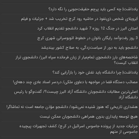
یادداشت| ‌چه کسی باید پرچم حقیقت‌جویی را نگه دارد؟
اَبَر‌ویلای شخص ذی‌نفوذ در حاشیه‌ رود کرج تخریب شد + جزئیات و فیلم
استان البرز در جنگ 12 روزه 7 شهید دانشجو تقدیم انقلاب کرد
3 روز رفت‌وآمد رایگان بانوان در خطوط اتوبوسرانی شهری کرج
دانشجو باید به دور از سیاست‌زدگی، به صلاح کشور بیندیشد
شاخصه‌های بارز دانشجوی تمام‌عیار از زبان فرمانده سپاه البرز/ دانشجوی تراز
انقلاب کیست؟
یادداشت| چرا دانشگاه باید نقش خود را بازآرایی کند؟
مصائب دستگاه قضا در مواجهه با دعاوی ملکی/ دردسر اسناد عادی چند‌ دهه‌ای!
اصلی‌ترین مطالبات دانشجویان دانشگاه آزاد البرز چیست؟/ گفت‌وگو با رئیس
دانشگاه آز‌اد
هشداری تاریخی که هنوز شنیده نمی‌شود/ دانشجو مؤذن جامعه است نه تماشاگر!
هیچ توسعه پایداری بدون همراهی دانشجویان ممکن نیست
جزئیات جدید از پرونده جاسوس اسرائیل در کرج/‌ کشف تجهیزات پیچیده
جاسوسی از متهم