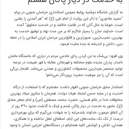
به خدمت در دیار پاکان هستم
به گزارش شامگاه دوشنبه روابط عمومی استانداری خراسان جنوبی در پیام
“حمید ملانوری” با ذکر این روایت از امام علی (ع) که “هر آمدنی را رفتنی
است، خوشا به حال آنان که در طاعتِ خالقند و در خدمتِ مخلوق” آمده
است: خداوند منان را بسیار شاکرم که بر من منت نهاد و توفیق خدمت به
بهترین، نجیب‌ترین، صبورترین و قانع‌ترین مردمان ایران اسلامی را در خطه
دین، دانش و اندیشه به بنده عنایت فرمود.
وی افزود: بی‌شک به تن کردن ردای خادمیِ مردم در دیاری که خاستگاه عالمان
نامدار، پدران عدیده علوم مختلفه و قهرمانان مقابله با قهر طبیعت در عرصه
تولیدِ منحصر بفردترین محصولات کشاورزی و معدنی می‌باشد، افتخار بزرگی
است که آن را جز موهبت حضرت پروردگار نمی‌دانم!
استاندار سابق خراسان جنوبی اظهار داشت: مفتخرم که با استعانت از درگاه
احدیت و در سایه حسن اعتماد هیات دولت، همزمان با سالروز میلاد بهترین
مخلوقات خدا در عالم هستی، حضرت محمد مصطفی (ص) و امام جعفر صادق
(ع)، مامور به خدمت در دیار پاکان شدم و اینک با گذشت حدود ۳۹۰ روز از
آن اتفاق میمون، خداوند بلندمرتبه را به شهادت می‌گیرم که برای بهره‌برداری
درست از تک تک ساعت‌های این ایام، لحظه‌ای تعلل نداشته و با همکاری،
همدلی، تلاش و کوشش کلیه همتایانم در دستگاه‌های اجرایی استان با وجود