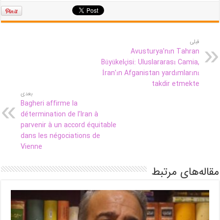
قبلی
Avusturya’nın Tahran
Büyükelçisi: Uluslararası Camia,
İran’ın Afganistan yardımlarını
takdir etmekte
بعدی
Bagheri affirme la
détermination de l’Iran à
parvenir à un accord équitable
dans les négociations de
Vienne
مقاله‌های مرتبط