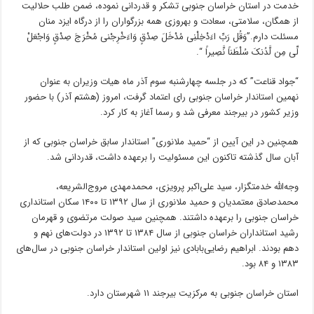
خدمت در استان خراسان جنوبی تشکر و قدردانی نموده، ضمن طلب حلالیت
از همگان، سلامتی، سعادت و بهروزی همه بزرگواران را از درگاه ایزد منان
مسئلت دارم.”وَقُل رَبِّ اءَدْخِلْنِی مُدْخَلَ صِدْقٍ وَاءَخْرِجْنی مُخْرَجَ صِدْقٍ وَاجْعَلْ
لِّی مِن لَّدُنکَ سُلْطَناً نَّصِیراً “.
“جواد قناعت” که در جلسه چهارشنبه سوم آذر ماه هیات وزیران به عنوان
نهمین استاندار خراسان جنوبی رای اعتماد گرفت، امروز (هشتم آذر) با حضور
وزیر کشور در بیرجند معرفی شد و رسما آغاز به کار کرد.
همچنین در این آیین از “حمید ملانوری” استاندار سابق خراسان جنوبی که از
آبان سال گذشته تاکنون این مسئولیت را برعهده داشت، قدردانی شد.
وجه‌الله خدمتگزار، سید علی‌اکبر پرویزی، محمدمهدی مروج‌الشریعه،
محمدصادق معتمدیان و حمید ملانوری از سال ۱۳۹۲ تا ۱۴۰۰ سکان استانداری
خراسان جنوبی را برعهده داشتند. همچنین سید صولت مرتضوی و قهرمان
رشید استانداران خراسان جنوبی از سال ۱۳۸۴ تا ۱۳۹۲ در دولت‌های نهم و
دهم بودند. ابراهیم رضایی‌بابادی نیز اولین استاندار خراسان جنوبی در سال‌های
۱۳۸۳ و ۸۴ بود.
استان خراسان جنوبی به مرکزیت بیرجند ۱۱ شهرستان دارد.