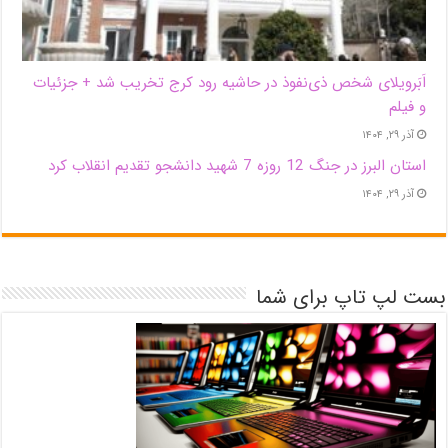
اَبَر‌ویلای شخص ذی‌نفوذ در حاشیه‌ رود کرج تخریب شد + جزئیات
و فیلم
آذر ۲۹, ۱۴۰۴
استان البرز در جنگ 12 روزه 7 شهید دانشجو تقدیم انقلاب کرد
آذر ۲۹, ۱۴۰۴
بست لپ تاپ برای شما