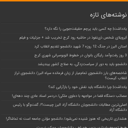
نوشته‌های تازه
یادداشت| ‌چه کسی باید پرچم حقیقت‌جویی را نگه دارد؟
اَبَر‌ویلای شخص ذی‌نفوذ در حاشیه‌ رود کرج تخریب شد + جزئیات و فیلم
استان البرز در جنگ 12 روزه 7 شهید دانشجو تقدیم انقلاب کرد
3 روز رفت‌وآمد رایگان بانوان در خطوط اتوبوسرانی شهری کرج
دانشجو باید به دور از سیاست‌زدگی، به صلاح کشور بیندیشد
شاخصه‌های بارز دانشجوی تمام‌عیار از زبان فرمانده سپاه البرز/ دانشجوی تراز
انقلاب کیست؟
یادداشت| چرا دانشگاه باید نقش خود را بازآرایی کند؟
مصائب دستگاه قضا در مواجهه با دعاوی ملکی/ دردسر اسناد عادی چند‌ دهه‌ای!
اصلی‌ترین مطالبات دانشجویان دانشگاه آزاد البرز چیست؟/ گفت‌وگو با رئیس
دانشگاه آز‌اد
هشداری تاریخی که هنوز شنیده نمی‌شود/ دانشجو مؤذن جامعه است نه تماشاگر!
هیچ توسعه پایداری بدون همراهی دانشجویان ممکن نیست