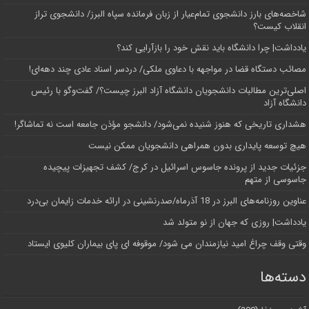
شاخصه‌های بارز دانشجوی تمام‌عیار از زبان فرمانده سپاه البرز/ دانشجوی تراز
انقلاب کیست؟
یادداشت| چرا دانشگاه باید نقش خود را بازآرایی کند؟
مصائب دستگاه قضا در مواجهه با دعاوی ملکی/ دردسر اسناد عادی چند‌ دهه‌ای!
اصلی‌ترین مطالبات دانشجویان دانشگاه آزاد البرز چیست؟/ گفت‌وگو با رئیس
دانشگاه آز‌اد
هشداری تاریخی که هنوز شنیده نمی‌شود/ دانشجو مؤذن جامعه است نه تماشاگر!
هیچ توسعه پایداری بدون همراهی دانشجویان ممکن نیست
جزئیات جدید از پرونده جاسوس اسرائیل در کرج/‌ کشف تجهیزات پیچیده
جاسوسی از متهم
عناوین روزنامه‌های البرز در ‌18 آذرماه/صدرنشینی در ارائه خدمات زایمان بی‌درد
یادداشت| روزی که جهان از نو متولد شد
وقتی وقف چراغ امید نیازمندان می شود/ موقوفه ای پای بیماران کلیوی ایستاد
دسته‌ها