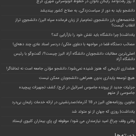
3 روز رفت‌وآمد رایگان بانوان در خطوط اتوبوسرانی شهری کرج
دانشجو باید به دور از سیاست‌زدگی، به صلاح کشور بیندیشد
شاخصه‌های بارز دانشجوی تمام‌عیار از زبان فرمانده سپاه البرز/ دانشجوی تراز
انقلاب کیست؟
یادداشت| چرا دانشگاه باید نقش خود را بازآرایی کند؟
مصائب دستگاه قضا در مواجهه با دعاوی ملکی/ دردسر اسناد عادی چند‌ دهه‌ای!
اصلی‌ترین مطالبات دانشجویان دانشگاه آزاد البرز چیست؟/ گفت‌وگو با رئیس
دانشگاه آز‌اد
هشداری تاریخی که هنوز شنیده نمی‌شود/ دانشجو مؤذن جامعه است نه تماشاگر!
هیچ توسعه پایداری بدون همراهی دانشجویان ممکن نیست
جزئیات جدید از پرونده جاسوس اسرائیل در کرج/‌ کشف تجهیزات پیچیده
جاسوسی از متهم
عناوین روزنامه‌های البرز در ‌18 آذرماه/صدرنشینی در ارائه خدمات زایمان بی‌درد
یادداشت| روزی که جهان از نو متولد شد
وقتی وقف چراغ امید نیازمندان می شود/ موقوفه ای پای بیماران کلیوی ایستاد
دسته‌ها