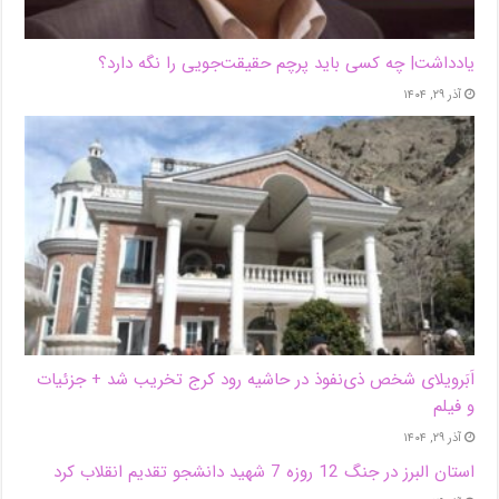
یادداشت| ‌چه کسی باید پرچم حقیقت‌جویی را نگه دارد؟
آذر ۲۹, ۱۴۰۴
اَبَر‌ویلای شخص ذی‌نفوذ در حاشیه‌ رود کرج تخریب شد + جزئیات
و فیلم
آذر ۲۹, ۱۴۰۴
استان البرز در جنگ 12 روزه 7 شهید دانشجو تقدیم انقلاب کرد