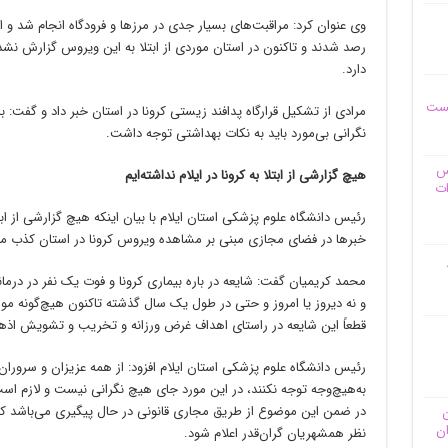
وی عنوان کرد: مراقبت‌های بسیار جدی در مرزها و فرودگاه انجام شد و اف
رصد شدند و تاکنون در استان موردی از ابتلا به این ویروس گزارش نشد
دارد.
یست
مرادی از تشکیل قرارگاه پدافند زیستی کرونا در استان خبر داد و گفت: 
نگرانی بی‌مورد باید به نکات بهداشتی توجه داشت.
وس
هیچ گزارشی از ابتلا به ‌کرونا در ایلام نداشته‌ایم ‌
ات
رئیس دانشگاه علوم پزشکی استان ایلام با بیان اینکه هیچ گزارشی از ابتلا
خبرها در فضای مجازی مبنی بر مشاهده ویروس کرونا در استان کذب 
محمد کریمیان گفت: شایعه در باره بیماری کرونا و فوت یک نفر در درمانگ
و نه دیروز یا امروز و حتی در طول یک سال گذشته تاکنون هیچ‌گونه مورد
قطعاً این شایعه در راستای اهداف غرض و‌رزانه و تخریب و تشویش 
رئیس دانشگاه علوم پزشکی استان ایلام افزود: از همه عزیزان و سروران
به‌هیچ‌وجه توجه نکنند، در این مورد جای هیچ نگرانی نیست و لازم اس
در ضمن این موضوع از طریق مجاری قانونی در حال پیگیری می‌باشد که ا
ن
ان
نظر همشهریان گران‌قدر اعلام شود.