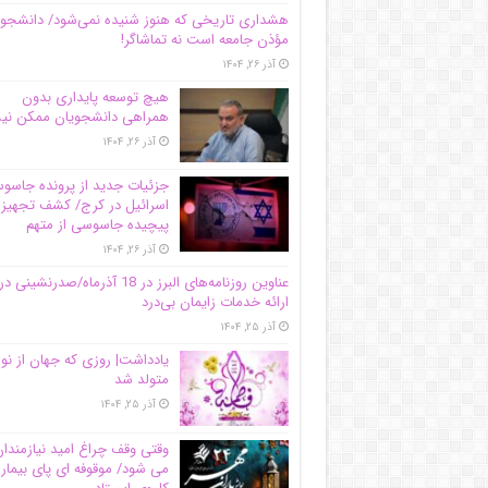
هشداری تاریخی که هنوز شنیده نمی‌شود/ دانشجو
مؤذن جامعه است نه تماشاگر!
آذر ۲۶, ۱۴۰۴
هیچ توسعه پایداری بدون
همراهی دانشجویان ممکن ن
آذر ۲۶, ۱۴۰۴
جزئیات جدید از پرونده جاس
اسرائیل در کرج/‌ کشف تجهیز
پیچیده جاسوسی از متهم
آذر ۲۶, ۱۴۰۴
عناوین روزنامه‌های البرز در ‌18 آذرماه/صدرنشینی در
ارائه خدمات زایمان بی‌درد
آذر ۲۵, ۱۴۰۴
یادداشت| روزی که جهان از نو
متولد شد
آذر ۲۵, ۱۴۰۴
وقتی وقف چراغ امید نیازمندا
می شود/ موقوفه ای پای بیمار