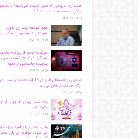
هشداری تاریخی که هنوز شنیده نمی‌شود/ دانشجو
مؤذن جامعه است نه تماشاگر!
آذر ۲۶, ۱۴۰۴
هیچ توسعه پایداری بدون
همراهی دانشجویان ممکن ن
آذر ۲۶, ۱۴۰۴
جزئیات جدید از پرونده جاس
اسرائیل در کرج/‌ کشف تجهیز
پیچیده جاسوسی از متهم
آذر ۲۶, ۱۴۰۴
عناوین روزنامه‌های البرز در ‌18 آذرماه/صدرنشینی در
ارائه خدمات زایمان بی‌درد
آذر ۲۵, ۱۴۰۴
یادداشت| روزی که جهان از نو
متولد شد
آذر ۲۵, ۱۴۰۴
وقتی وقف چراغ امید نیازمندا
می شود/ موقوفه ای پای بیمار