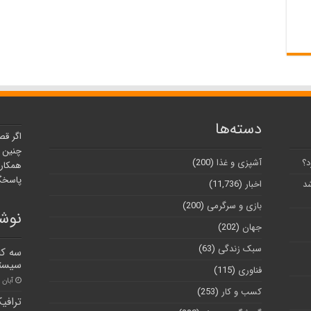
دسته‌ها
اگر قص
چنین ر
د؟
آشپزی و غذا
(200)
همکارا
پاسخگو
شد
اخبار
(11,736)
بازی و سرگرمی
(200)
نوشت
جهان
(202)
سبک زندگی
(63)
سه کا
سیستا
فناوری
(115)
آبان ۳۰, ۱۴۰۰
کسب و کار
(253)
ترافی