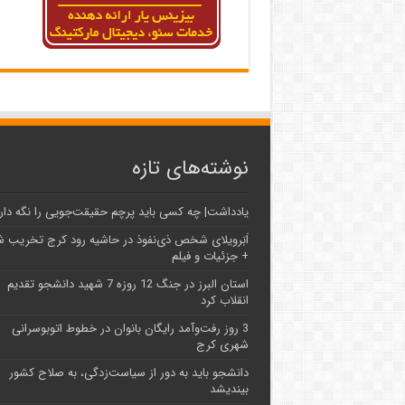
نوشته‌های تازه
یادداشت| ‌چه کسی باید پرچم حقیقت‌جویی را نگه دار
اَبَر‌ویلای شخص ذی‌نفوذ در حاشیه‌ رود کرج تخریب 
+ جزئیات و فیلم
استان البرز در جنگ 12 روزه 7 شهید دانشجو تقدیم
انقلاب کرد
3 روز رفت‌وآمد رایگان بانوان در خطوط اتوبوسرانی
شهری کرج
دانشجو باید به دور از سیاست‌زدگی، به صلاح کشور
بیندیشد