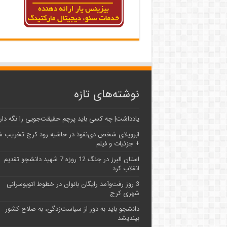
نوشته‌های تازه
یادداشت| ‌چه کسی باید پرچم حقیقت‌جویی را نگه دار
اَبَر‌ویلای شخص ذی‌نفوذ در حاشیه‌ رود کرج تخریب 
+ جزئیات و فیلم
استان البرز در جنگ 12 روزه 7 شهید دانشجو تقدیم
انقلاب کرد
3 روز رفت‌وآمد رایگان بانوان در خطوط اتوبوسرانی
شهری کرج
دانشجو باید به دور از سیاست‌زدگی، به صلاح کشور
بیندیشد