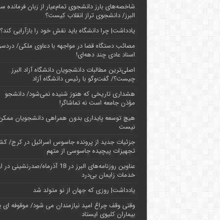
شاخصه‌های بارز دانشجوی تمام‌عیار از زبان فرمانده سپ
البرز/ دانشجوی تراز انقلاب کیست؟
یادداشت| چرا دانشگاه باید نقش خود را بازآرایی کند؟
مصائب دستگاه قضا در مواجهه با دعاوی ملکی/ دردسر
اسناد عادی چند‌ دهه‌ای!
اصلی‌ترین مطالبات دانشجویان دانشگاه آزاد البرز
چیست؟/ گفت‌وگو با رئیس دانشگاه آز‌اد
هشداری تاریخی که هنوز شنیده نمی‌شود/ دانشجو
مؤذن جامعه است نه تماشاگر!
هیچ توسعه پایداری بدون همراهی دانشجویان ممکن
نیست
جزئیات جدید از پرونده جاسوس اسرائیل در کرج/‌ ک
تجهیزات پیچیده جاسوسی از متهم
عناوین روزنامه‌های البرز در ‌18 آذرماه/صدرنشینی د
خدمات زایمان بی‌درد
یادداشت| روزی که جهان از نو متولد شد
وقتی وقف چراغ امید نیازمندان می شود/ موقوفه ای پ
بیماران کلیوی ایستاد