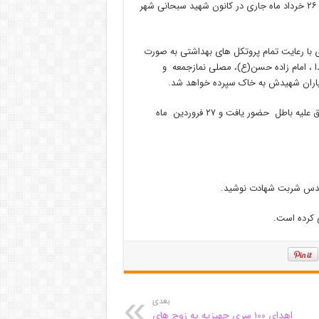
مراسم استقبال و وداع با پیکر این شهید گرانقدر بعد از ظهر چهار شنبه ۲۶ خرداد ماه جاری در کانون شهید سبحانی شهر
 روز پنجشنبه هفته جاری با رعایت تمام پروتکل های بهداشتی به صورت
ا ، امام زاده حسن(ع)، مصلی نمازجمعه و
ر یاران شهیدش به خاک سپرده خواهد شد.
شهید محمد اسحاقی متولد سال ۱۳۴۹ به عنوان پاسدار در جبهه های حق علیه باطل حضور یافت و ۲۷ فروردین ماه
 مقدس شربت شهادت نوشید.
بعدی
اهدای ۱۰۰ سری جهیزیه به زوج های