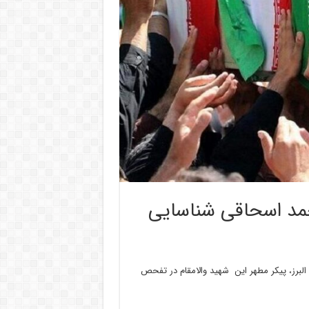
مد اسحاقی شناسایی
لبرز، پیکر مطهر این شهید والامقام در تفحص