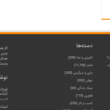
دسته‌ها
اگر قص
چنین ر
د؟
آشپزی و غذا
(200)
همکارا
پاسخگو
شد
اخبار
(11,736)
بازی و سرگرمی
(200)
نوشت
جهان
(202)
سبک زندگی
(63)
اورژا
آماده
فناوری
(115)
خرداد ۳, ۱
کسب و کار
(253)
استان