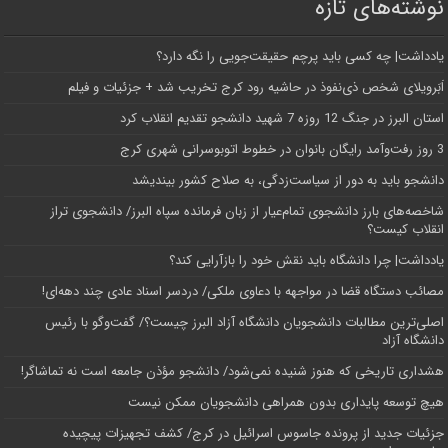
نوشته‌های تازه
یادداشت| ‌چه کسی باید پرچم حقیقت‌جویی را نگه دارد؟
اَبَر‌ویلای شخص ذی‌نفوذ در حاشیه‌ رود کرج تخریب شد + جزئیات و فیلم
استان البرز در جنگ 12 روزه 7 شهید دانشجو تقدیم انقلاب کرد
3 روز رفت‌وآمد رایگان بانوان در خطوط اتوبوسرانی شهری کرج
دانشجو باید به دور از سیاست‌زدگی، به صلاح کشور بیندیشد
شاخصه‌های بارز دانشجوی تمام‌عیار از زبان فرمانده سپاه البرز/ دانشجوی تراز
انقلاب کیست؟
یادداشت| چرا دانشگاه باید نقش خود را بازآرایی کند؟
مصائب دستگاه قضا در مواجهه با دعاوی ملکی/ دردسر اسناد عادی چند‌ دهه‌ای!
اصلی‌ترین مطالبات دانشجویان دانشگاه آزاد البرز چیست؟/ گفت‌وگو با رئیس
دانشگاه آز‌اد
هشداری تاریخی که هنوز شنیده نمی‌شود/ دانشجو مؤذن جامعه است نه تماشاگر!
هیچ توسعه پایداری بدون همراهی دانشجویان ممکن نیست
جزئیات جدید از پرونده جاسوس اسرائیل در کرج/‌ کشف تجهیزات پیچیده