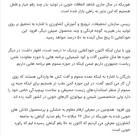
طوریکه در سال جاری شاهد اتفاقات خوبی در تولید بذر چند رقم خیار و فلفل
هستیم که این بذور به راهی بازار شده است.
رییس سازمان تحقیقات، ترویج و آموزش کشاورزی با اشاره به تحقیق بر روی
تولید بذر هیبرید گوجه فرنگی و چند محصول صیفی دیگر، افزود: این
خودکفایی تا پنج سال آینده به ۵۰ درصد خواهد رسید.
وی با بیان اینکه اکنون خودکفایی نزدیک ۱۰ درصد است، اظهار داشت: در دیگر
حوزه ها مثل ماشین آلات و کود شیمیایی برنامه هایی با حوزه معاونت علمی
ریاست جمهوری داریم ضمن اینکه در حوزه سموم هم برنامه هایی داریم.
بازرگان با اشاره به اینکه عمده سموم و آفت کش ها وارداتی هستند که روی
آن کار می کنیم، گفت: در این حوزه کمی عقب تر هستیم برای اینکه جنبه ی
سموم از منظر استانداردهای زیست محیطی و سلامت پیچیدگی خاص خود را
دارد ولی متخصصین شیمی و بیولوژی کارهای خوبی در کشور کلید زده اند.
وی افزود: همچنین در معرفی ارقام مقاوم به خشکی و پرمحصول تلاش های
خوبی شده به طوریکه در سال ۹۲ سالانه ۲۰ رقم جدید گیاهی به جامعه
کشاورزی معرفی می کردیم که اکنون به ۵۰ رقم گیاهی رسیده ایم که رکورد
خوبی است.