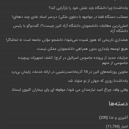
یادداشت| چرا دانشگاه باید نقش خود را بازآرایی کند؟
مصائب دستگاه قضا در مواجهه با دعاوی ملکی/ دردسر اسناد عادی چند‌ دهه‌ای!
اصلی‌ترین مطالبات دانشجویان دانشگاه آزاد البرز چیست؟/ گفت‌وگو با رئیس
دانشگاه آز‌اد
هشداری تاریخی که هنوز شنیده نمی‌شود/ دانشجو مؤذن جامعه است نه تماشاگر!
هیچ توسعه پایداری بدون همراهی دانشجویان ممکن نیست
جزئیات جدید از پرونده جاسوس اسرائیل در کرج/‌ کشف تجهیزات پیچیده
جاسوسی از متهم
عناوین روزنامه‌های البرز در ‌18 آذرماه/صدرنشینی در ارائه خدمات زایمان بی‌درد
یادداشت| روزی که جهان از نو متولد شد
وقتی وقف چراغ امید نیازمندان می شود/ موقوفه ای پای بیماران کلیوی ایستاد
دسته‌ها
آشپزی و غذا
(200)
اخبار
(11,736)