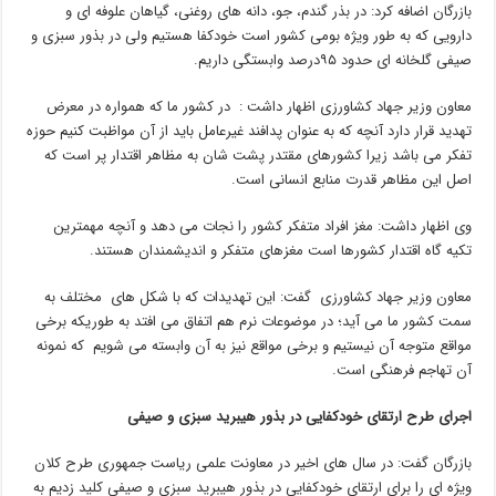
بازرگان اضافه کرد: در بذر گندم، جو، دانه های روغنی، گیاهان علوفه ای و
دارویی که به طور ویژه بومی کشور است خودکفا هستیم ولی در بذور سبزی و
صیفی گلخانه ای حدود ۹۵درصد وابستگی داریم.
معاون وزیر جهاد کشاورزی اظهار داشت : در کشور ما که همواره در معرض
تهدید قرار دارد آنچه که به عنوان پدافند غیرعامل باید از آن مواظبت کنیم حوزه
تفکر می باشد زیرا کشورهای مقتدر پشت شان به مظاهر اقتدار پر است که
اصل این مظاهر قدرت منابع انسانی است.
وی اظهار داشت: مغز افراد متفکر کشور را نجات می دهد و آنچه مهمترین
تکیه گاه اقتدار کشورها است مغزهای متفکر و اندیشمندان هستند.
معاون وزیر جهاد کشاورزی گفت: این تهدیدات که با شکل های مختلف به
سمت کشور ما می آید؛ در موضوعات نرم هم اتفاق می افتد به طوریکه برخی
مواقع متوجه آن نیستیم و برخی مواقع نیز به آن وابسته می شویم که نمونه
آن تهاجم فرهنگی است.
اجرای طرح ارتقای خودکفایی در بذور هیبرید سبزی و صیفی
بازرگان گفت: در سال های اخیر در معاونت علمی ریاست جمهوری طرح کلان
ویژه ای را برای ارتقای خودکفایی در بذور هیبرید سبزی و صیفی کلید زدیم به