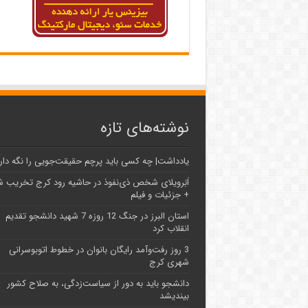
نوشته‌های تازه
یادداشت| ‌چه کسی باید پرچم حقیقت‌جویی را نگه دار
اَبَر‌ویلای شخص ذی‌نفوذ در حاشیه‌ رود کرج تخریب 
+ جزئیات و فیلم
استان البرز در جنگ 12 روزه 7 شهید دانشجو تقدیم
انقلاب کرد
3 روز رفت‌وآمد رایگان بانوان در خطوط اتوبوسرانی
شهری کرج
دانشجو باید به دور از سیاست‌زدگی، به صلاح کشور
بیندیشد