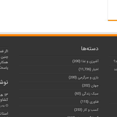
دسته‌ها
اگر قص
چنین ر
د؟
آشپزی و غذا
(200)
همکارا
پاسخگو
شد
اخبار
(11,736)
بازی و سرگرمی
(200)
نوشت
جهان
(202)
سبک زندگی
(63)
۱۳ 
کشاور
فناوری
(115)
بهمن ۱۵, ۰۰
کسب و کار
(253)
استاند