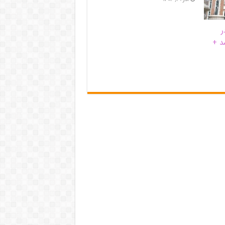
ر
د +