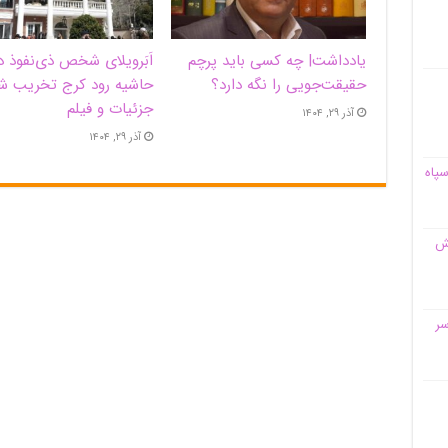
یادداشت| ‌چه کسی باید پرچم
اَبَر‌ویلای شخص ذی‌نفوذ د
حقیقت‌جویی را نگه دارد؟
حاشیه‌ رود کرج تخریب ش
جزئیات و فیلم
آذر ۲۹, ۱۴۰۴
آذر ۲۹, ۱۴۰۴
سپاه
قش
سر