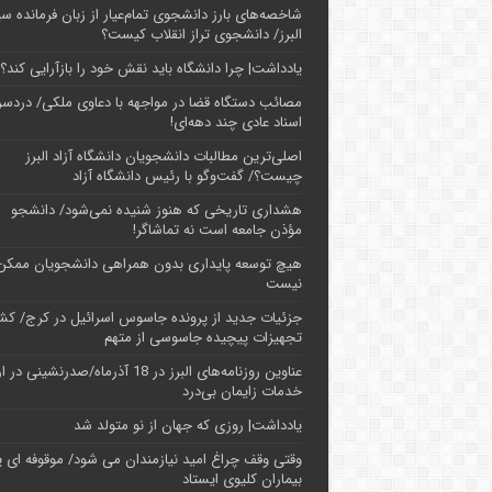
شاخصه‌های بارز دانشجوی تمام‌عیار از زبان فرمانده سپ
البرز/ دانشجوی تراز انقلاب کیست؟
یادداشت| چرا دانشگاه باید نقش خود را بازآرایی کند؟
مصائب دستگاه قضا در مواجهه با دعاوی ملکی/ دردسر
اسناد عادی چند‌ دهه‌ای!
اصلی‌ترین مطالبات دانشجویان دانشگاه آزاد البرز
چیست؟/ گفت‌وگو با رئیس دانشگاه آز‌اد
هشداری تاریخی که هنوز شنیده نمی‌شود/ دانشجو
مؤذن جامعه است نه تماشاگر!
هیچ توسعه پایداری بدون همراهی دانشجویان ممکن
نیست
جزئیات جدید از پرونده جاسوس اسرائیل در کرج/‌ ک
تجهیزات پیچیده جاسوسی از متهم
عناوین روزنامه‌های البرز در ‌18 آذرماه/صدرنشینی د
خدمات زایمان بی‌درد
یادداشت| روزی که جهان از نو متولد شد
وقتی وقف چراغ امید نیازمندان می شود/ موقوفه ای پ
بیماران کلیوی ایستاد