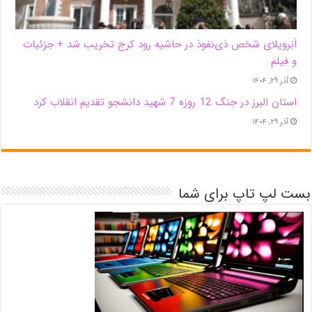
اَبَر‌ویلای شخص ذی‌نفوذ در حاشیه‌ رود کرج تخریب شد + جزئیات
و فیلم
آذر ۲۹, ۱۴۰۴
استان البرز در جنگ 12 روزه 7 شهید دانشجو تقدیم انقلاب کرد
آذر ۲۹, ۱۴۰۴
بست لپ تاپ برای شما