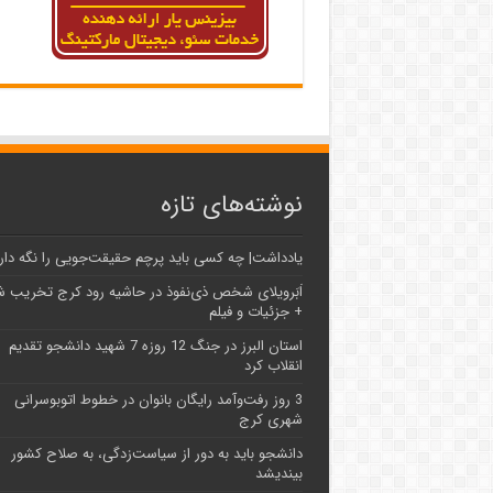
نوشته‌های تازه
یادداشت| ‌چه کسی باید پرچم حقیقت‌جویی را نگه دار
اَبَر‌ویلای شخص ذی‌نفوذ در حاشیه‌ رود کرج تخریب 
+ جزئیات و فیلم
استان البرز در جنگ 12 روزه 7 شهید دانشجو تقدیم
انقلاب کرد
3 روز رفت‌وآمد رایگان بانوان در خطوط اتوبوسرانی
شهری کرج
دانشجو باید به دور از سیاست‌زدگی، به صلاح کشور
بیندیشد