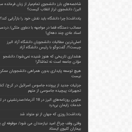
شاخصه‌های بارز دانشجوی تمام‌عیار از زبان فرمانده سپ
البرز/ دانشجوی تراز انقلاب کیست؟
یادداشت| چرا دانشگاه باید نقش خود را بازآرایی کند؟
مصائب دستگاه قضا در مواجهه با دعاوی ملکی/ دردسر
اسناد عادی چند‌ دهه‌ای!
اصلی‌ترین مطالبات دانشجویان دانشگاه آزاد البرز
چیست؟/ گفت‌وگو با رئیس دانشگاه آز‌اد
هشداری تاریخی که هنوز شنیده نمی‌شود/ دانشجو
مؤذن جامعه است نه تماشاگر!
هیچ توسعه پایداری بدون همراهی دانشجویان ممکن
نیست
جزئیات جدید از پرونده جاسوس اسرائیل در کرج/‌ ک
تجهیزات پیچیده جاسوسی از متهم
عناوین روزنامه‌های البرز در ‌18 آذرماه/صدرنشینی د
خدمات زایمان بی‌درد
یادداشت| روزی که جهان از نو متولد شد
وقتی وقف چراغ امید نیازمندان می شود/ موقوفه ای پ
بیماران کلیوی ایستاد