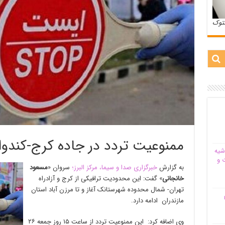
ستوک
ممنوعیت تردد در جاده کرج-کندوا
شیه‌
 و
به گزارش
خبرگزاری صدا و سیما، مرکز البرز؛
سروان «
مسعود
خانجانی
» گفت: این محدودیت ترافیکی از کرج و آزادراه
تهران- شمال محدوده شهرستانک آغاز و تا مرزن آباد استان
م
مازندران ادامه دارد.
وی اضافه کرد: این ممنوعیت تردد از ساعت ۱۵ روز جمعه ۲۶