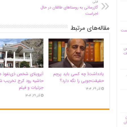
قبلی
گازرسانی به روستاهای طالقان در حال
اجراست
مقاله‌های مرتبط
یست
وس
ات
یادداشت| ‌چه کسی باید پرچم
اَبَر‌ویلای شخص ذی‌نفوذ د
حقیقت‌جویی را نگه دارد؟
حاشیه‌ رود کرج تخریب ش
جزئیات و فیلم
آذر ۲۹, ۱۴۰۴
آذر ۲۹, ۱۴۰۴
ن
ان