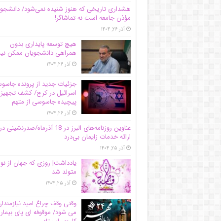
هشداری تاریخی که هنوز شنیده نمی‌شود/ دانشجو
مؤذن جامعه است نه تماشاگر!
آذر ۲۶, ۱۴۰۴
هیچ توسعه پایداری بدون
همراهی دانشجویان ممکن ن
آذر ۲۶, ۱۴۰۴
جزئیات جدید از پرونده جاس
اسرائیل در کرج/‌ کشف تجهیز
پیچیده جاسوسی از متهم
آذر ۲۶, ۱۴۰۴
عناوین روزنامه‌های البرز در ‌18 آذرماه/صدرنشینی در
ارائه خدمات زایمان بی‌درد
آذر ۲۵, ۱۴۰۴
یادداشت| روزی که جهان از نو
متولد شد
آذر ۲۵, ۱۴۰۴
وقتی وقف چراغ امید نیازمندا
می شود/ موقوفه ای پای بیمار