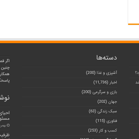
دسته‌ها
اگر قص
چنین ر
د؟
آشپزی و غذا
(200)
همکارا
پاسخگو
شد
اخبار
(11,736)
بازی و سرگرمی
(200)
نوشت
جهان
(202)
سبک زندگی
(63)
احیای 
مسئول
فناوری
(115)
بهمن ۱۴, ۰۰
کسب و کار
(253)
ظرفیت