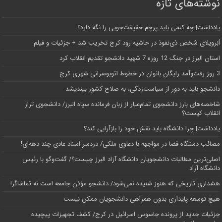
نوشته‌های تازه
یادداشت| ‌چه کسی باید پرچم حقیقت‌جویی را نگه دارد؟
اَبَر‌ویلای شخص ذی‌نفوذ در حاشیه‌ رود کرج تخریب شد + جزئیات و فیلم
استان البرز در جنگ 12 روزه 7 شهید دانشجو تقدیم انقلاب کرد
3 روز رفت‌وآمد رایگان بانوان در خطوط اتوبوسرانی شهری کرج
دانشجو باید به دور از سیاست‌زدگی، به صلاح کشور بیندیشد
شاخصه‌های بارز دانشجوی تمام‌عیار از زبان فرمانده سپاه البرز/ دانشجوی تراز
انقلاب کیست؟
یادداشت| چرا دانشگاه باید نقش خود را بازآرایی کند؟
مصائب دستگاه قضا در مواجهه با دعاوی ملکی/ دردسر اسناد عادی چند‌ دهه‌ای!
اصلی‌ترین مطالبات دانشجویان دانشگاه آزاد البرز چیست؟/ گفت‌وگو با رئیس
دانشگاه آز‌اد
هشداری تاریخی که هنوز شنیده نمی‌شود/ دانشجو مؤذن جامعه است نه تماشاگر!
هیچ توسعه پایداری بدون همراهی دانشجویان ممکن نیست
جزئیات جدید از پرونده جاسوس اسرائیل در کرج/‌ کشف تجهیزات پیچیده