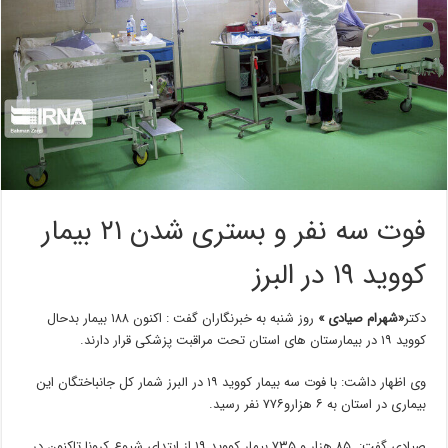
فوت سه نفر و بستری شدن ۲۱ بیمار
کووید ۱۹ در البرز
دکتر
«شهرام صیادی »
روز شنبه به خبرنگاران گفت : اکنون ۱۸۸ بیمار بدحال
کووید ۱۹ در بیمارستان های استان تحت مراقبت پزشکی قرار دارند.
وی اظهار داشت: با فوت سه بیمار کووید ۱۹ در البرز شمار کل جانباختگان این
بیماری در استان به ۶ هزارو۷۷۶ نفر رسید.
صیادی گفت: ۸۵ هزار و ۷۳۵ بیمار کووید ۱۹ از ابتدای شیوع کرونا تاکنون در