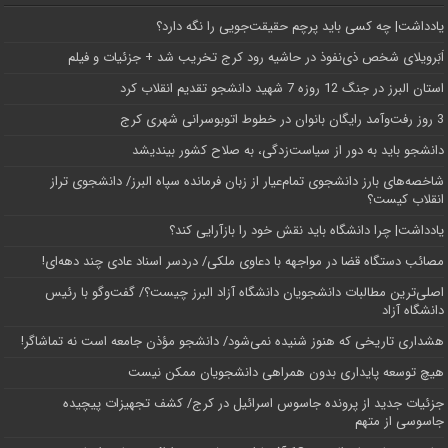
یادداشت| ‌چه کسی باید پرچم حقیقت‌جویی را نگه دارد؟
اَبَر‌ویلای شخص ذی‌نفوذ در حاشیه‌ رود کرج تخریب شد + جزئیات و فیلم
استان البرز در جنگ 12 روزه 7 شهید دانشجو تقدیم انقلاب کرد
3 روز رفت‌وآمد رایگان بانوان در خطوط اتوبوسرانی شهری کرج
دانشجو باید به دور از سیاست‌زدگی، به صلاح کشور بیندیشد
شاخصه‌های بارز دانشجوی تمام‌عیار از زبان فرمانده سپاه البرز/ دانشجوی تراز
انقلاب کیست؟
یادداشت| چرا دانشگاه باید نقش خود را بازآرایی کند؟
مصائب دستگاه قضا در مواجهه با دعاوی ملکی/ دردسر اسناد عادی چند‌ دهه‌ای!
اصلی‌ترین مطالبات دانشجویان دانشگاه آزاد البرز چیست؟/ گفت‌وگو با رئیس
دانشگاه آز‌اد
هشداری تاریخی که هنوز شنیده نمی‌شود/ دانشجو مؤذن جامعه است نه تماشاگر!
هیچ توسعه پایداری بدون همراهی دانشجویان ممکن نیست
جزئیات جدید از پرونده جاسوس اسرائیل در کرج/‌ کشف تجهیزات پیچیده
جاسوسی از متهم