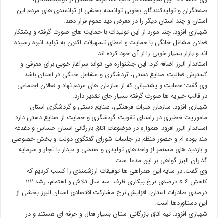
صنعتگران و تولیدکنندگان بخوبی توانسته بخشی از توانمندی های مردم این
استان و چند استان دیگر را در معرض دید عموم قرار دهد.
شهبازی افزود: چند مورد از این تولیدات با حمایت های صورت گرفته و پشتکار
فعالان مشاغل خانگی با حمایت و اعطای تسهیلات اکنون به تولید انبوه رسیده
اند و بازار بسیار خوبی را از آن خود کرده اند.
استاندار البرز اضافه کرد: این جشنواره می تواند سرآغاز خوبی برای معرفی و
گسترش فعالیت صنایع دستی، گردشگری و مشاغل خانگی در استان باشد.
وی گفت: حمایت و پشتیبانی که از سازمان های مردم نهاد و فعالان اجتماعی
در قالب خیریه ها صورت گرفته بسیار جای تقدیر دارد.
شهبازی افزود: سازمان میراث فرهنگی، صنایع دستی و گردشگری استان
ماموریت خطیری در راستای تقویت گردشگری و حمایت از صنایع دستی دارد.
استاندار البرز افزود: همواره در موضوعات اتاق بازرگانی استان حساس و دغدغه
مند بوده ام و حضور منظم در جلسات شورای گفتگوی دولت و بخش خصوصی
و بازدید های مستمر از واحدهای تولیدی و صنعتی و دیدار با تجار و سرمایه
گذاران البرز گواهی بر این مدعا است.
وی گفت: در سایه این همراهی ها توفیقات ارزشمندی را کسب کردیم که
کاهش ۵.۶ درصدی نرخ بیکاری ظرف سه سال تلاش و اهتمام، رشد ۱۱۲
درصدی صادرات استان، افزایش نرخ مشارکت اقتصادی استان البرز بخشی از
این دستاوردها است.
شهبازی افزود: تیم اتاق بازرگانی استان بسیار فعال و حرفه ای هستند و در