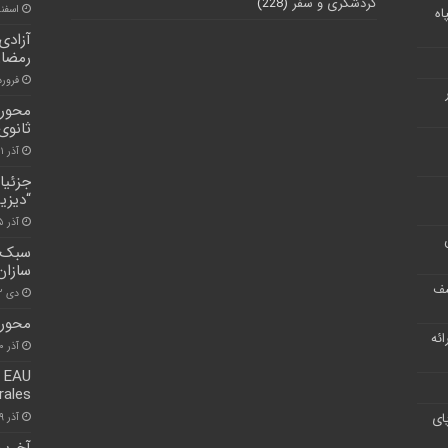
گردشگری و سفر
(228)
اسفند ۱۸, 
اه
رمضا
فروردین ۹
محور 
ثانوی
آذر ۱۱, ۱۴۰۰
“دیزی
آذر ۲۵, ۱۴۰۰
سبک ز
سازان
شف
دی ۱۲, ۱۴۰۰
محور 
ر ارائه
آذر ۳۰, ۱۴۰۰
y EAU
rales
ای
آذر ۹, ۱۴۰۰
آخرین