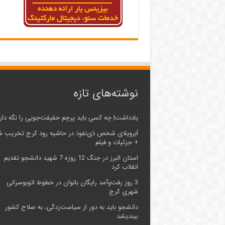
نوشته‌های تازه
یادداشت| ‌چه کسی باید پرچم حقیقت‌جویی را نگه دار
اَبَر‌ویلای شخص ذی‌نفوذ در حاشیه‌ رود کرج تخریب 
+ جزئیات و فیلم
استان البرز در جنگ 12 روزه 7 شهید دانشجو تقدیم
انقلاب کرد
3 روز رفت‌وآمد رایگان بانوان در خطوط اتوبوسرانی
شهری کرج
دانشجو باید به دور از سیاست‌زدگی، به صلاح کشور
بیندیشد