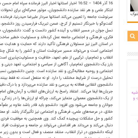
16 آذر 1404 – 16:52 اخبار استانها اخبار البرز فرمانده س
ابتکار علمی و هر نقد سازنده دانشجویان، موتور محرکه‌ای برای تحول
ستوک
سرنوشت جامعه را تعیین می‌کند.استانها سردار علیرضا حیدرنیا، فرمانده
گفت‌وگو با خبرنگار تسنیم از کرج، ضمن تبریک فرارسیدن روز دانشجو، ا
نسل جوان در مسیر انقلاب و آینده کشور دانست و گفت: دانشجویان، فا
فکری، فرهنگی و اجتماعی جامعه عمل کرده‌اند و مسئولیت خطیر ساخت آی
در استان البرز نیز مسئولان فرهنگی تأکید دارند که حمایت و هدایت 
اجتماعی است و می‌تواند مسیر سرنوشت استان و کشور را به شکل چشم
انقلاب و تمام‌عیار، ترکیبی از علم، تعهد، خلاقیت و مسئولیت‌پذیری است
بارز یک دانشجوی تمام‌عیار، آگاهی از سیاسی و اجتماعی، تعهد دینی و 
اجتماعی و روحیه مطالبه‌گری و نقد سازنده است. چنین دانشجویی نس
تحلیل درست از شرایط مختلف را دارد. او نه منفعل است، نه فقط بیننده 
دانشجوی انقلابی فعالانه به بررسی و نقد سازنده می‌پردازد و با درک دق
جریان‌ها ایفا می‌کند. اعتقاد راسخ به ارزش‌های انقلاب و آرمان‌های اما
شیه‌
از یک دانشجوی معمولی متمایز می‌کند، چراکه او ارزش‌ها را در زندگی رو
 و
جوانان و جامعه می‌شود.وی افزود: دانشجو باید قادر باشد علاوه بر علم‌آمو
خلاق، در عرصه‌های علمی، فرهنگی و اجتماعی نیز تأثیرگذار باشد. او مع
کشور و حل مشکلات پیچیده کمک کند. وی همچنین به موفقیت فردی فک
م
دنبال می‌کند و می‌داند هر اقدامش می‌تواند بر جامعه و سرنوشت افراد اثر
اینکه دانشجوی در تراز انقلاب، منتقد منصف و فعال است و بدون زیر 