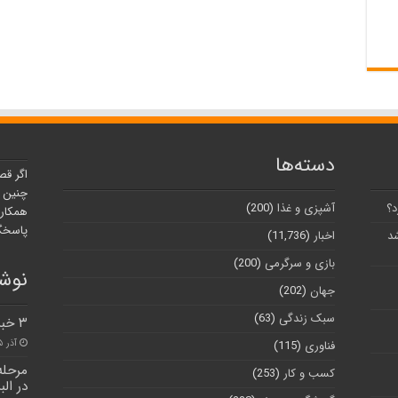
دسته‌ها
اگر قص
چنین ر
د؟
آشپزی و غذا
(200)
همکارا
پاسخگو
شد
اخبار
(11,736)
بازی و سرگرمی
(200)
نوشت
جهان
(202)
سبک زندگی
(63)
۳ خبر از شهرستان های استان بوشهر
آذر ۲۵, ۱۴۰۰
فناوری
(115)
مرحله
کسب و کار
(253)
در الب