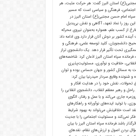
پاه امام حسن مجتبی(ع) استان البرز گفت: هر حرکت مثبت، هر
ات اجتماعی، فرهنگی و سیاسی است که مسیر
 سپاه امام حسن مجتبی(ع) استان البرز در
ین روز را نماد تعهد، آگاهی و نقش بی‌بدیل
رغ از کسب علم، همواره به‌عنوان نیروی محرکه
نده کشور بر دوش آنان قرار دارد.وی ادامه داد:
صحیح دانشجویان، کلید توسعه علمی، فرهنگی و
گیری تحت تأثیر قرار دهد. یک دانشجوی تراز
.فرمانده سپاه استان البرز اذعان کرد: شاخصه‌های
انقلابی، خلاقیت و نوآوری، مسئولیت‌پذیری
بت به مسائل کشور و جهان حساس بوده و توان
و شنونده وقایع.سردار حیدرنیا بیان کرد:
یق تحولات، نقش خود را در هدایت افکار و
م راحل و رهبر معظم انقلاب، دانشجوی انقلابی را
زمره جاری می‌کند و با عمل و رفتار، الگوی
زی، با تولید ایده‌های نوآورانه و راهکارهای
تقد است خلاقیتش می‌تواند به بهبود شرایط
ر نمی‌کند و مسئولیت اجتماعی را با جدیت
گذار باشد.فرمانده سپاه استان البرز با بیان
سؤال بردن اصول و ارزش‌های نظام، نقدهای