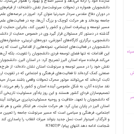
سازنده خود را ارائه می‌دهد و مسیر اصلاح و بهبود را هموار می‌سازد، تأ
دانشجویان همواره در تحولات سرنوشت‌ساز نقش داشته‌اند؛ از قیام‌های
در دوران دفاع مقدس.سردار حیدرنیا عنوان کرد: امروز در عرصه‌های عل
جامعه بوده‌اند و هر حرکت کوچک و بزرگ آن‌ها، چه در فعالیت‌های علمی
مسیر توسعه و پیشرفت استان و کشور را تعیین کند، بنابراین حمایت از
گذشته در دستور کار مسئولان قرار گیرد.وی در خصوص حمایت از دانشجوی
دانشجویی، برگزاری کارگاه‌های آموزشی، دوره‌های تربیتی، جشنواره‌ها
دانشجویان در فعالیت‌های اجتماعی، نمونه‌هایی از اقداماتی است که زمی
سپاه
این اقدامات نه تنها فضای توسعه فردی دانشجویان را تقویت، بلکه آن‌ها 
می‌کند.فرمانده سپاه استان البرز تصریح کرد: در استان البرز، دانشجویان د
نقش خود را در مسیر توسعه و سرنوشت استان نشان داده‌اند؛ از طرح
قش
صنعتی کمک کرده‌اند تا فعالیت‌های فرهنگی و اجتماعی که در تقویت ارز
ثابت کرده‌اند که می‌توانند موتور محرک تحولات واقعی باشند.سردار حیدرن
نقد سازنده آنان، به شکل ملموسی آینده استان و کشور را رقم می‌زند، ا
تصمیم‌سازان فردای کشور هستند و این روز یادآور مسئولیت تاریخی آن
سر
که دانشجویان با تعهد، خلاقیت و روحیه مسئولیت‌پذیری می‌توانند آینده
استان البرز در پایان بیان کرد: هر حرکت مثبت، هر ابتکار علمی و هر نق
اجتماعی، فرهنگی و سیاسی است که مسیر سرنوشت جامعه را تعیین می‌کند
و اثرگذار، امیدوار است نسل جدید بتواند میراث انقلاب را پاسداری کند
شجاعت ادامه دهد.انتهای پیام/ R7407/P