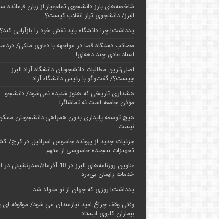
شاخصه‌های بارز دانشجوی تمام‌عیار از زبان فرمانده سپ
البرز/ دانشجوی تراز انقلاب کیست؟
یادداشت| چرا دانشگاه باید نقش خود را بازآرایی کند؟
مصائب دستگاه قضا در مواجهه با دعاوی ملکی/ دردسر
اسناد عادی چند‌ دهه‌ای!
اصلی‌ترین مطالبات دانشجویان دانشگاه آزاد البرز
چیست؟/ گفت‌وگو با رئیس دانشگاه آز‌اد
هشداری تاریخی که هنوز شنیده نمی‌شود/ دانشجو
مؤذن جامعه است نه تماشاگر!
هیچ توسعه پایداری بدون همراهی دانشجویان ممکن
نیست
جزئیات جدید از پرونده جاسوس اسرائیل در کرج/‌ ک
تجهیزات پیچیده جاسوسی از متهم
عناوین روزنامه‌های البرز در ‌18 آذرماه/صدرنشینی د
خدمات زایمان بی‌درد
یادداشت| روزی که جهان از نو متولد شد
وقتی وقف چراغ امید نیازمندان می شود/ موقوفه ای پ
بیماران کلیوی ایستاد