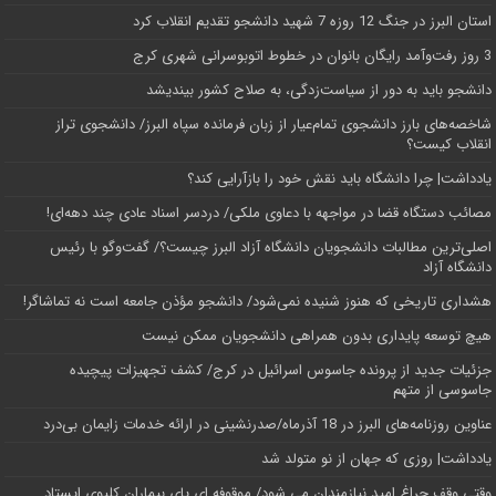
استان البرز در جنگ 12 روزه 7 شهید دانشجو تقدیم انقلاب کرد
3 روز رفت‌وآمد رایگان بانوان در خطوط اتوبوسرانی شهری کرج
دانشجو باید به دور از سیاست‌زدگی، به صلاح کشور بیندیشد
شاخصه‌های بارز دانشجوی تمام‌عیار از زبان فرمانده سپاه البرز/ دانشجوی تراز
انقلاب کیست؟
یادداشت| چرا دانشگاه باید نقش خود را بازآرایی کند؟
مصائب دستگاه قضا در مواجهه با دعاوی ملکی/ دردسر اسناد عادی چند‌ دهه‌ای!
اصلی‌ترین مطالبات دانشجویان دانشگاه آزاد البرز چیست؟/ گفت‌وگو با رئیس
دانشگاه آز‌اد
هشداری تاریخی که هنوز شنیده نمی‌شود/ دانشجو مؤذن جامعه است نه تماشاگر!
هیچ توسعه پایداری بدون همراهی دانشجویان ممکن نیست
جزئیات جدید از پرونده جاسوس اسرائیل در کرج/‌ کشف تجهیزات پیچیده
جاسوسی از متهم
عناوین روزنامه‌های البرز در ‌18 آذرماه/صدرنشینی در ارائه خدمات زایمان بی‌درد
یادداشت| روزی که جهان از نو متولد شد
وقتی وقف چراغ امید نیازمندان می شود/ موقوفه ای پای بیماران کلیوی ایستاد