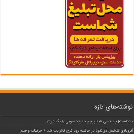
نوشته‌های تازه
یادداشت| ‌چه کسی باید پرچم حقیقت‌جویی را نگه دارد؟
اَبَر‌ویلای شخص ذی‌نفوذ در حاشیه‌ رود کرج تخریب شد + جزئیات و فیلم