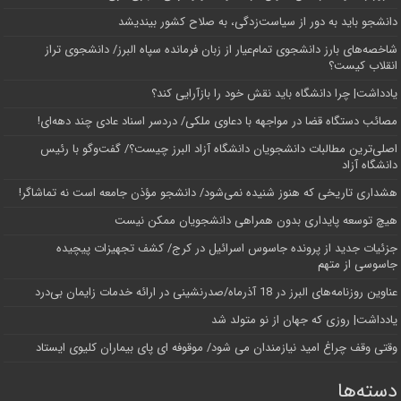
دانشجو باید به دور از سیاست‌زدگی، به صلاح کشور بیندیشد
شاخصه‌های بارز دانشجوی تمام‌عیار از زبان فرمانده سپاه البرز/ دانشجوی تراز
انقلاب کیست؟
یادداشت| چرا دانشگاه باید نقش خود را بازآرایی کند؟
مصائب دستگاه قضا در مواجهه با دعاوی ملکی/ دردسر اسناد عادی چند‌ دهه‌ای!
اصلی‌ترین مطالبات دانشجویان دانشگاه آزاد البرز چیست؟/ گفت‌وگو با رئیس
دانشگاه آز‌اد
هشداری تاریخی که هنوز شنیده نمی‌شود/ دانشجو مؤذن جامعه است نه تماشاگر!
هیچ توسعه پایداری بدون همراهی دانشجویان ممکن نیست
جزئیات جدید از پرونده جاسوس اسرائیل در کرج/‌ کشف تجهیزات پیچیده
جاسوسی از متهم
عناوین روزنامه‌های البرز در ‌18 آذرماه/صدرنشینی در ارائه خدمات زایمان بی‌درد
یادداشت| روزی که جهان از نو متولد شد
وقتی وقف چراغ امید نیازمندان می شود/ موقوفه ای پای بیماران کلیوی ایستاد
دسته‌ها