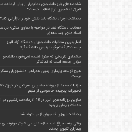
شاخصه‌های بارز دانشجوی تمام‌عیار از زبان فرمانده سپ
البرز/ دانشجوی تراز انقلاب کیست؟
یادداشت| چرا دانشگاه باید نقش خود را بازآرایی کند؟
مصائب دستگاه قضا در مواجهه با دعاوی ملکی/ دردسر
اسناد عادی چند‌ دهه‌ای!
اصلی‌ترین مطالبات دانشجویان دانشگاه آزاد البرز
چیست؟/ گفت‌وگو با رئیس دانشگاه آز‌اد
هشداری تاریخی که هنوز شنیده نمی‌شود/ دانشجو
مؤذن جامعه است نه تماشاگر!
هیچ توسعه پایداری بدون همراهی دانشجویان ممکن
نیست
جزئیات جدید از پرونده جاسوس اسرائیل در کرج/‌ ک
تجهیزات پیچیده جاسوسی از متهم
عناوین روزنامه‌های البرز در ‌18 آذرماه/صدرنشینی د
خدمات زایمان بی‌درد
یادداشت| روزی که جهان از نو متولد شد
وقتی وقف چراغ امید نیازمندان می شود/ موقوفه ای پ
بیماران کلیوی ایستاد