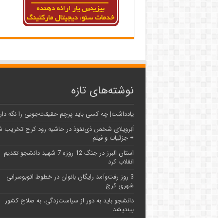
نوشته‌های تازه
یادداشت| ‌چه کسی باید پرچم حقیقت‌جویی را نگه دار
اَبَر‌ویلای شخص ذی‌نفوذ در حاشیه‌ رود کرج تخریب 
+ جزئیات و فیلم
استان البرز در جنگ 12 روزه 7 شهید دانشجو تقدیم
انقلاب کرد
3 روز رفت‌وآمد رایگان بانوان در خطوط اتوبوسرانی
شهری کرج
دانشجو باید به دور از سیاست‌زدگی، به صلاح کشور
بیندیشد