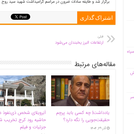
برگزار شد و طایفه سادات
ضرون
در مراسم گرامیداشت شهید سید روح ال
اشتراک گذاری
قبلی
ارتفاعات البرز یخبندان می‌شود
سپاه
مقاله‌های مرتبط
قش
سر
یادداشت| ‌چه کسی باید پرچم
اَبَر‌ویلای شخص ذی‌نفوذ د
حقیقت‌جویی را نگه دارد؟
حاشیه‌ رود کرج تخریب ش
جزئیات و فیلم
آذر ۲۹, ۱۴۰۴