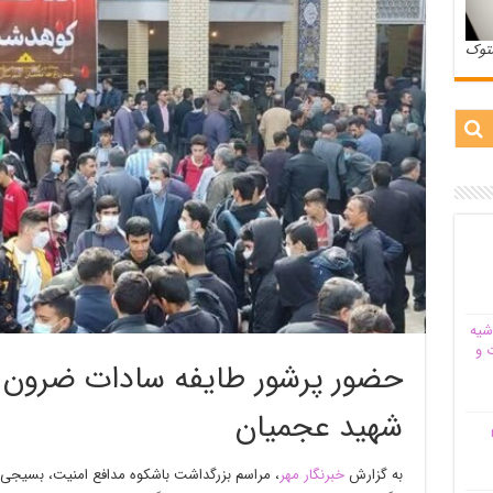
ستوک
شیه‌
 و
حضور پرشور طایفه سادات ضرون د
شهید عجمیان
م
به گزارش
خبرنگار مهر
، مراسم بزرگداشت باشکوه مدافع امنیت، بسیجی 