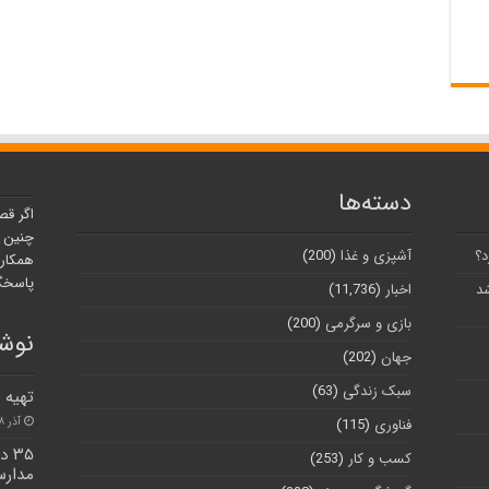
دسته‌ها
اگر قص
چنین ر
د؟
آشپزی و غذا
(200)
همکارا
پاسخگو
شد
اخبار
(11,736)
بازی و سرگرمی
(200)
نوشت
جهان
(202)
سبک زندگی
(63)
تهیه 
آذر ۸, ۱۴۰۰
فناوری
(115)
۳۵
کسب و کار
(253)
مدارس