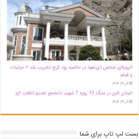
اَبَر‌ویلای شخص ذی‌نفوذ در حاشیه‌ رود کرج تخریب شد + جزئیات
و فیلم
آذر ۲۹, ۱۴۰۴
استان البرز در جنگ 12 روزه 7 شهید دانشجو تقدیم انقلاب کرد
آذر ۲۹, ۱۴۰۴
بست لپ تاپ برای شما