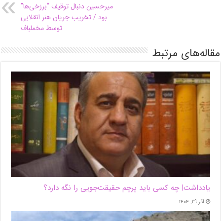
میرحسین دنبال توقیف “برزخی‌ها”
بود / تخریب جریان هنر انقلابی
توسط مخملباف
مقاله‌های مرتبط
یادداشت| ‌چه کسی باید پرچم حقیقت‌جویی را نگه دارد؟
آذر ۲۹, ۱۴۰۴