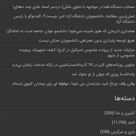
مصائب دستگاه قضا در مواجهه با دعاوی ملکی/ دردسر اسناد عادی چند‌ دهه‌ای!
اصلی‌ترین مطالبات دانشجویان دانشگاه آزاد البرز چیست؟/ گفت‌وگو با رئیس
دانشگاه آز‌اد
هشداری تاریخی که هنوز شنیده نمی‌شود/ دانشجو مؤذن جامعه است نه تماشاگر!
هیچ توسعه پایداری بدون همراهی دانشجویان ممکن نیست
جزئیات جدید از پرونده جاسوس اسرائیل در کرج/‌ کشف تجهیزات پیچیده
جاسوسی از متهم
عناوین روزنامه‌های البرز در ‌18 آذرماه/صدرنشینی در ارائه خدمات زایمان بی‌درد
یادداشت| روزی که جهان از نو متولد شد
وقتی وقف چراغ امید نیازمندان می شود/ موقوفه ای پای بیماران کلیوی ایستاد
دسته‌ها
آشپزی و غذا
(200)
اخبار
(11,736)
بازی و سرگرمی
(200)