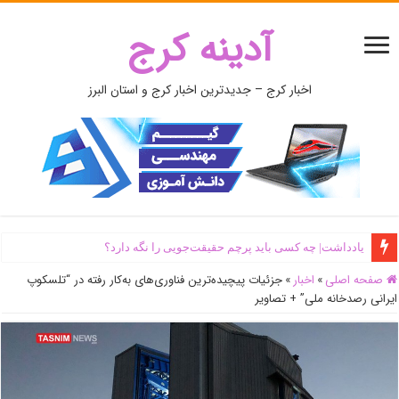
آدینه کرج
اخبار کرج – جدیدترین اخبار کرج و استان البرز
یادداشت| ‌چه کسی باید پرچم حقیقت‌جویی را نگه دارد؟
اَبَر‌ویلای شخص ذی‌نفوذ در حاشیه‌ رود کرج تخریب شد + جزئیات و فیلم
صفحه اصلی
»
اخبار
»
جزئیات پیچیده‌ترین فناوری‌های به‌کار رفته در “تلسکوپ
ایرانی رصدخانه ملی” + تصاویر