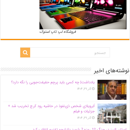
فروشگاه لپ تاپ استوک
نوشته‌های اخیر
یادداشت| ‌چه کسی باید پرچم حقیقت‌جویی را نگه دارد؟
آذر ۲۹, ۱۴۰۴
اَبَر‌ویلای شخص ذی‌نفوذ در حاشیه‌ رود کرج تخریب شد +
جزئیات و فیلم
آذر ۲۹, ۱۴۰۴
استان البرز در جنگ 12 روزه 7 شهید دانشجو تقدیم انقلاب کرد