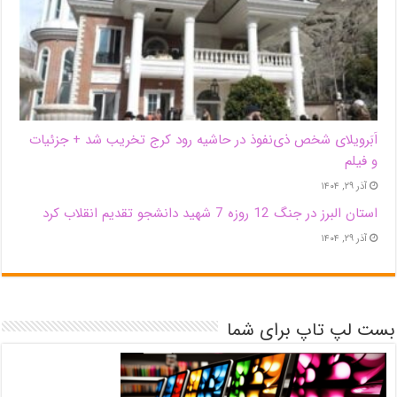
اَبَر‌ویلای شخص ذی‌نفوذ در حاشیه‌ رود کرج تخریب شد + جزئیات
و فیلم
آذر ۲۹, ۱۴۰۴
استان البرز در جنگ 12 روزه 7 شهید دانشجو تقدیم انقلاب کرد
آذر ۲۹, ۱۴۰۴
بست لپ تاپ برای شما