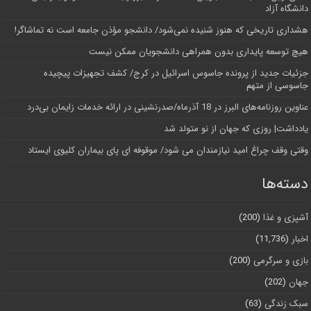
دانشگاه آز‌اد
هشداری تاریخی که هنوز شنیده نمی‌شود/ دانشجو مؤذن جامعه است نه تماشاگر!
هیچ توسعه پایداری بدون همراهی دانشجویان ممکن نیست
جزئیات جدید از پرونده جاسوس اسرائیل در کرج/‌ کشف تجهیزات پیچیده
جاسوسی از متهم
عناوین روزنامه‌های البرز در ‌18 آذرماه/صدرنشینی در ارائه خدمات زایمان بی‌درد
یادداشت| روزی که جهان از نو متولد شد
وقتی وقف چراغ امید نیازمندان می شود/ موقوفه ای پای بیماران کلیوی ایستاد
دسته‌ها
آشپزی و غذا
(200)
اخبار
(11,736)
بازی و سرگرمی
(200)
جهان
(202)
سبک زندگی
(63)