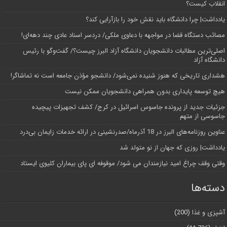
انقلاب کیست؟
یادداشت| چرا دانشگاه باید نقش خود را بازآرایی کند؟
مصائب دستگاه قضا در مواجهه با دعاوی ملکی/ دردسر اسناد عادی چند‌ دهه‌ای!
اصلی‌ترین مطالبات دانشجویان دانشگاه آزاد البرز چیست؟/ گفت‌وگو با رئیس
دانشگاه آز‌اد
هشداری تاریخی که هنوز شنیده نمی‌شود/ دانشجو مؤذن جامعه است نه تماشاگر!
هیچ توسعه پایداری بدون همراهی دانشجویان ممکن نیست
جزئیات جدید از پرونده جاسوس اسرائیل در کرج/‌ کشف تجهیزات پیچیده
جاسوسی از متهم
عناوین روزنامه‌های البرز در ‌18 آذرماه/صدرنشینی در ارائه خدمات زایمان بی‌درد
یادداشت| روزی که جهان از نو متولد شد
وقتی وقف چراغ امید نیازمندان می شود/ موقوفه ای پای بیماران کلیوی ایستاد
دسته‌ها
آشپزی و غذا
(200)