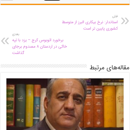
قبلی
استاندار: نرخ بیکاری البرز از متوسط
کشوری پایین تر است
بعدی
برخورد اتوبوس کرج – یزد با تپه
خاکی در اردستان ۸ مصدوم‌ برجای
گذاشت
مقاله‌های مرتبط