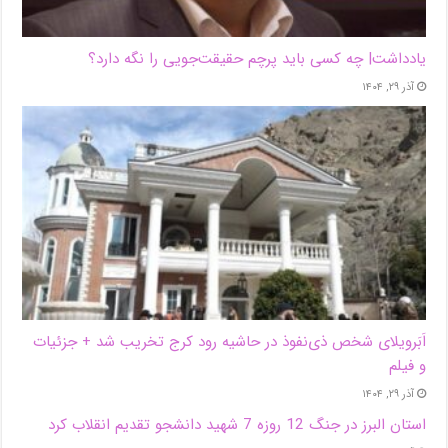
یادداشت| ‌چه کسی باید پرچم حقیقت‌جویی را نگه دارد؟
آذر ۲۹, ۱۴۰۴
اَبَر‌ویلای شخص ذی‌نفوذ در حاشیه‌ رود کرج تخریب شد + جزئیات
و فیلم
آذر ۲۹, ۱۴۰۴
استان البرز در جنگ 12 روزه 7 شهید دانشجو تقدیم انقلاب کرد