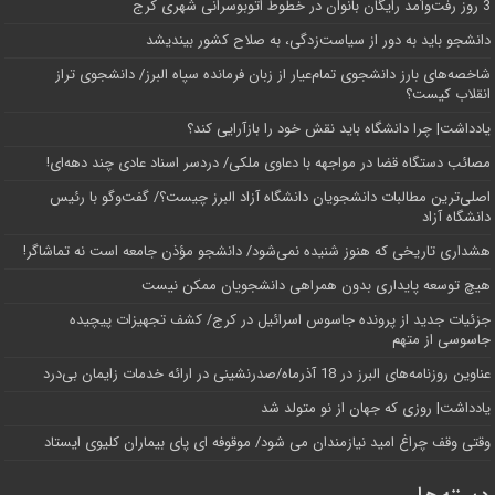
3 روز رفت‌وآمد رایگان بانوان در خطوط اتوبوسرانی شهری کرج
دانشجو باید به دور از سیاست‌زدگی، به صلاح کشور بیندیشد
شاخصه‌های بارز دانشجوی تمام‌عیار از زبان فرمانده سپاه البرز/ دانشجوی تراز
انقلاب کیست؟
یادداشت| چرا دانشگاه باید نقش خود را بازآرایی کند؟
مصائب دستگاه قضا در مواجهه با دعاوی ملکی/ دردسر اسناد عادی چند‌ دهه‌ای!
اصلی‌ترین مطالبات دانشجویان دانشگاه آزاد البرز چیست؟/ گفت‌وگو با رئیس
دانشگاه آز‌اد
هشداری تاریخی که هنوز شنیده نمی‌شود/ دانشجو مؤذن جامعه است نه تماشاگر!
هیچ توسعه پایداری بدون همراهی دانشجویان ممکن نیست
جزئیات جدید از پرونده جاسوس اسرائیل در کرج/‌ کشف تجهیزات پیچیده
جاسوسی از متهم
عناوین روزنامه‌های البرز در ‌18 آذرماه/صدرنشینی در ارائه خدمات زایمان بی‌درد
یادداشت| روزی که جهان از نو متولد شد
وقتی وقف چراغ امید نیازمندان می شود/ موقوفه ای پای بیماران کلیوی ایستاد