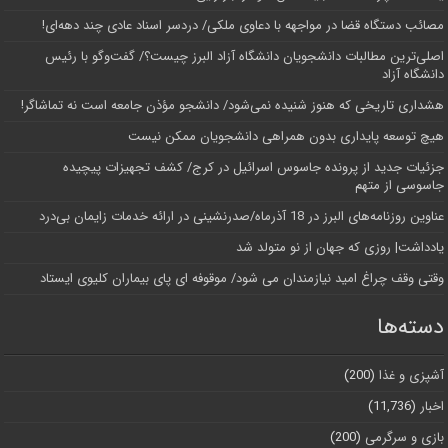
مصائب دستگاه قضا در مواجهه با دعاوی ملکی/ دردسر اسناد عادی چند‌ دهه‌ای!
اصلی‌ترین مطالبات دانشجویان دانشگاه آزاد البرز چیست؟/ گفت‌وگو با رئیس
دانشگاه آز‌اد
هشداری تاریخی که هنوز شنیده نمی‌شود/ دانشجو مؤذن جامعه است نه تماشاگر!
هیچ توسعه پایداری بدون همراهی دانشجویان ممکن نیست
جزئیات جدید از پرونده جاسوس اسرائیل در کرج/‌ کشف تجهیزات پیچیده
جاسوسی از متهم
عناوین روزنامه‌های البرز در ‌18 آذرماه/صدرنشینی در ارائه خدمات زایمان بی‌درد
یادداشت| روزی که جهان از نو متولد شد
وقتی وقف چراغ امید نیازمندان می شود/ موقوفه ای پای بیماران کلیوی ایستاد
دسته‌ها
آشپزی و غذا
(200)
اخبار
(11,736)
بازی و سرگرمی
(200)