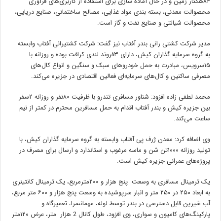
۸۴هکتار زمین و در حال آماده سازی برای استفاده از کاربری‌های فرآوری
محصوالت معدنی، بسته بندی مواد غذایی، مصالح ساختمانی، صنایع دریایی،
محصوالت شیالتی و صنایع نفت و گاز است.
مدیر شرکت کشتی رانی بندر آفتاب نیز گفت: شرکت کشتیرانی آفتاب وابسته
به گروه سرمایه گذاران کیش، دارای ۳فروند لندی کرافت بوده و روزانه با
۱۵سرویس، مبادرت به حمل خودروهای سبک و سنگین و انواع کال‌های
مصرفی ساکنین و کال‌های سرمایه‌ای فعالین اقتصادی در جزیره می‌کند.
محمد لطفی زاده افزود: شناور مسافری تندرو با ظرفیت ۸۰نفر و روزانه ۲سفر
بین جزیره کیش و بندر آفتاب اقدام به حمل مسافرین محترم در کمتر از نیم
ساعت می‌کند.
وی اضافه کرد: معدن ژرف پی آفتاب وابسته به گروه سرمایه گذاران کیش، با
تولید روزانه ۱۰۰۰تن شن و ماسه مرغوب و استاندارد و ارسال برای مصرف در
پروژه‌های عمرانی جزیره کیش است.
یک ترمینال مسافری به وسعت پنج هزار و ۲۰۰مترمربع، یک ترمینال کانتینری
به ابعاد ۲۵۰ در ۲۵۰ متر و انبار سرپوشیده به وسعت پنج هزار و ۶۰۰ متر مربع،
آب شیرین قابل دسترسی در بندر توسط لوله، مهمانسرا، تعمیرگاه و
پارکینگ‌های کامیون و سواری، وی افزود، طول کانال 2 هزار متر، عرض ۱۲۰متر