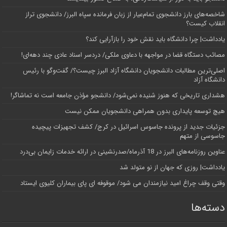
شاخصه‌های بارز دانشجوی تمام‌عیار از زبان فرمانده سپاه البرز/ دانشجوی تراز
انقلاب کیست؟
یادداشت| چرا دانشگاه باید نقش خود را بازآرایی کند؟
مصائب دستگاه قضا در مواجهه با دعاوی ملکی/ دردسر اسناد عادی چند‌ دهه‌ای!
اصلی‌ترین مطالبات دانشجویان دانشگاه آزاد البرز چیست؟/ گفت‌وگو با رئیس
دانشگاه آز‌اد
هشداری تاریخی که هنوز شنیده نمی‌شود/ دانشجو مؤذن جامعه است نه تماشاگر!
هیچ توسعه پایداری بدون همراهی دانشجویان ممکن نیست
جزئیات جدید از پرونده جاسوس اسرائیل در کرج/‌ کشف تجهیزات پیچیده
جاسوسی از متهم
عناوین روزنامه‌های البرز در ‌18 آذرماه/صدرنشینی در ارائه خدمات زایمان بی‌درد
یادداشت| روزی که جهان از نو متولد شد
وقتی وقف چراغ امید نیازمندان می شود/ موقوفه ای پای بیماران کلیوی ایستاد
دسته‌ها