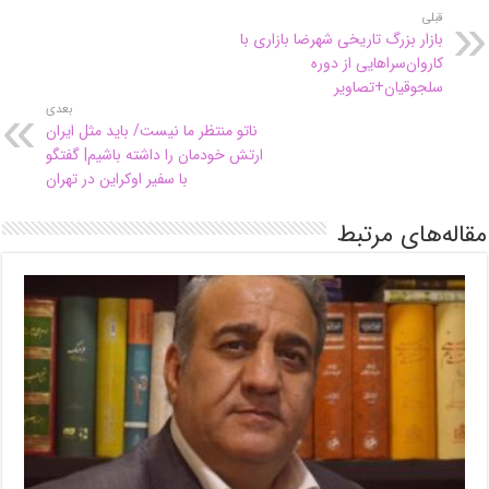
قبلی
بازار بزرگ تاریخی شهرضا بازاری با
کاروان‌سراهایی از دوره
سلجوقیان+تصاویر
بعدی
ناتو منتظر ما نیست/ باید مثل ایران
ارتش خودمان را داشته باشیم| گفتگو
با سفیر اوکراین در تهران
مقاله‌های مرتبط