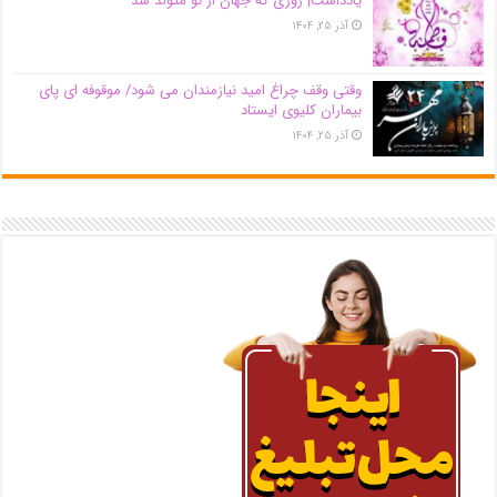
یادداشت| روزی که جهان از نو متولد شد
آذر ۲۵, ۱۴۰۴
وقتی وقف چراغ امید نیازمندان می شود/ موقوفه ای پای
بیماران کلیوی ایستاد
آذر ۲۵, ۱۴۰۴