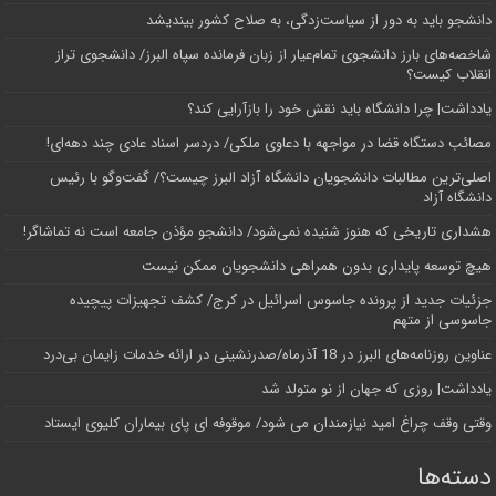
دانشجو باید به دور از سیاست‌زدگی، به صلاح کشور بیندیشد
شاخصه‌های بارز دانشجوی تمام‌عیار از زبان فرمانده سپاه البرز/ دانشجوی تراز
انقلاب کیست؟
یادداشت| چرا دانشگاه باید نقش خود را بازآرایی کند؟
مصائب دستگاه قضا در مواجهه با دعاوی ملکی/ دردسر اسناد عادی چند‌ دهه‌ای!
اصلی‌ترین مطالبات دانشجویان دانشگاه آزاد البرز چیست؟/ گفت‌وگو با رئیس
دانشگاه آز‌اد
هشداری تاریخی که هنوز شنیده نمی‌شود/ دانشجو مؤذن جامعه است نه تماشاگر!
هیچ توسعه پایداری بدون همراهی دانشجویان ممکن نیست
جزئیات جدید از پرونده جاسوس اسرائیل در کرج/‌ کشف تجهیزات پیچیده
جاسوسی از متهم
عناوین روزنامه‌های البرز در ‌18 آذرماه/صدرنشینی در ارائه خدمات زایمان بی‌درد
یادداشت| روزی که جهان از نو متولد شد
وقتی وقف چراغ امید نیازمندان می شود/ موقوفه ای پای بیماران کلیوی ایستاد
دسته‌ها