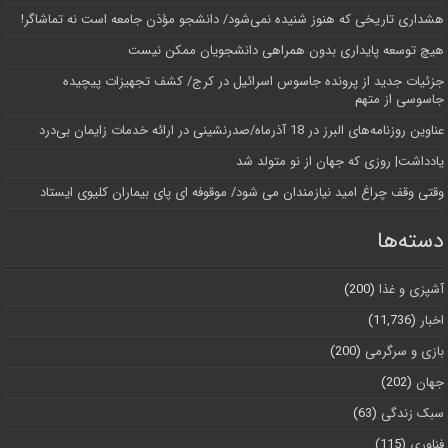
هشداری تاریخی که هنوز شنیده نمی‌شود/ دانشجو مؤذن جامعه است نه تماشاگر!
هیچ توسعه پایداری بدون همراهی دانشجویان ممکن نیست
جزئیات جدید از پرونده جاسوس اسرائیل در کرج/‌ کشف تجهیزات پیچیده
جاسوسی از متهم
عناوین روزنامه‌های البرز در ‌18 آذرماه/صدرنشینی در ارائه خدمات زایمان بی‌درد
یادداشت| روزی که جهان از نو متولد شد
وقتی وقف چراغ امید نیازمندان می شود/ موقوفه ای پای بیماران کلیوی ایستاد
دسته‌ها
آشپزی و غذا
(200)
اخبار
(11,736)
بازی و سرگرمی
(200)
جهان
(202)
سبک زندگی
(63)
فناوری
(115)