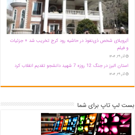
اَبَر‌ویلای شخص ذی‌نفوذ در حاشیه‌ رود کرج تخریب شد + جزئیات
و فیلم
آذر ۲۹, ۱۴۰۴
استان البرز در جنگ 12 روزه 7 شهید دانشجو تقدیم انقلاب کرد
آذر ۲۹, ۱۴۰۴
بست لپ تاپ برای شما