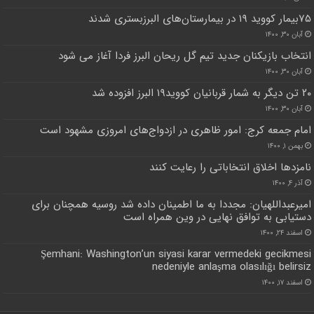
۷۵بیمار کووید ۱۹ در بیمارستان‌های البرزبستری شدند
آبان ۳۰, ۱۴۰۰
انتخاب بازیکنان جدید تیم گل ریحان البرز فردا آغاز می شود
آبان ۳۰, ۱۴۰۰
۲۰ تن دیگر به شمار قربانیان کووید۱۹ البرز افزوده شد
آبان ۳۰, ۱۴۰۰
امام جمعه کرج: امور ظاهری در ازدواج‌های امروزی مشهود است
بهمن ۱, ۱۴۰۰
نامزدها اخلاق انتخاباتی را رعایت کنند
آذر ۴, ۱۴۰۰
امیرعبداللهیان: مجددا به ما اطمینان داده شد روسیه همچنان برای
دستیابی به توافق نهایی در وین همراه است
اسفند ۲۴, ۱۴۰۰
Şemhani: Washington’un siyasi karar vermedeki gecikmesi
nedeniyle anlaşma olasılığı belirsiz
اسفند ۱۷, ۱۴۰۰