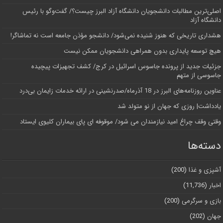
اصلی‌ترین مطالبات دانشجویان دانشگاه آزاد البرز چیست؟/ گفت‌وگو با رئیس
دانشگاه آز‌اد
هشداری تاریخی که هنوز شنیده نمی‌شود/ دانشجو مؤذن جامعه است نه تماشاگر!
هیچ توسعه پایداری بدون همراهی دانشجویان ممکن نیست
جزئیات جدید از پرونده جاسوس اسرائیل در کرج/‌ کشف تجهیزات پیچیده
جاسوسی از متهم
عناوین روزنامه‌های البرز در ‌18 آذرماه/صدرنشینی در ارائه خدمات زایمان بی‌درد
یادداشت| روزی که جهان از نو متولد شد
وقتی وقف چراغ امید نیازمندان می شود/ موقوفه ای پای بیماران کلیوی ایستاد
دسته‌ها
آشپزی و غذا
(200)
اخبار
(11,736)
بازی و سرگرمی
(200)
جهان
(202)