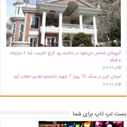
اَبَر‌ویلای شخص ذی‌نفوذ در حاشیه‌ رود کرج تخریب شد + جزئیات
و فیلم
آذر ۲۹, ۱۴۰۴
استان البرز در جنگ 12 روزه 7 شهید دانشجو تقدیم انقلاب کرد
آذر ۲۹, ۱۴۰۴
بست لپ تاپ برای شما