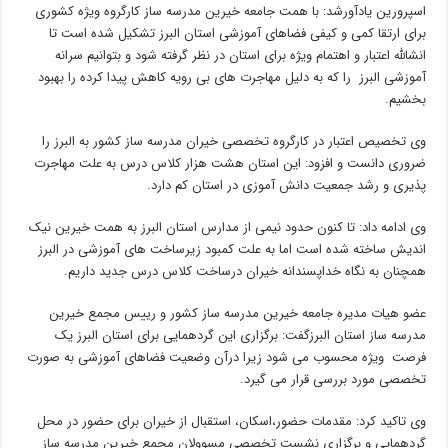
اسپرورین یادآورشد: با همت جامعه خیرین مدرسه ساز کارگروه ویژه کشوری
برای ارتقا کمی و کیفی فضاهای آموزشی استان البرز تشکیل شده است تا
انشالله اعتبار و اهتمام ویژه برای استان در نظر گرفته شود و بتوانیم سرانه
آموزشی البرز را که به دلیل مهاجرت های بی رویه کاهش پیدا کرده را بهبود
بخشیم.
وی تخصیص اعتبار در کارگروه تخصصی خیران مدرسه ساز کشور به البرز را
ضروری دانست و افزود: این استان هشت هزار کلاس درس به علت مهاجرت
پذیری و رشد جمعیت دانش آموزی در استان کم دارد.
وی ادامه داد: تا کنون حدود نیمی از مدارس استان البرز به همت خیرین نیک
اندیش ساخته شده است اما به علت کمبود زیرساخت های آموزشی در البرز
همچنان به نگاه خداپسندانه خیران درساخت کلاس درس جدید داریم.
عضو هیات مدیره جامعه خیرین مدرسه ساز کشور و رییس مجمع خیرین
مدرسه ساز استان البرزگفت: برگزاری این گردهمایی برای استان البرز یک
فرصت ویژه محسوب می شود زیرا درآن وضعیت فضاهای آموزشی به صورت
تخصصی مورد بررسی قرار می گیرد.
وی تاکید کرد: مقدمات حضور،اسکان، استقبال از خیران برای حضور در محل
گردهمایی و برگزاری نشست تخصصی مسوولان مجمع خیرین مدرسه ساز