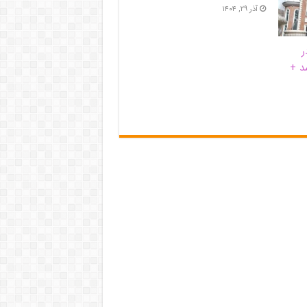
آذر ۲۹, ۱۴۰۴
ر
د +