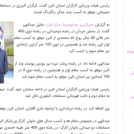
رئیس هیات ورزشی کارگران استان البرز گفت: کرگران البرزی در مساب
سلیمانی موفق به کسب چند مدال رنگارنگ شدند.
به گزارش
خبرگزاری صداوسیما، مرکز البرز؛
خلیل عبدالهی
گفت: در بخش مردان در رشته دومیدانی در رشته دوی 400
متر بالای 40 سال روح اله محمدی از البرز موفق به کسب مقام
اول این رشته شد و همچنین در دوی 100 متر آرتین ارشادی
نیز مقام سوم را کسب کرد.
سپاه
عبدالهی ادامه داد: در رشته پرتاب نیزه نیز یونس یوسف وند از
البرز موفق به کسب مقام اول و همچنین در رشته دوی 4 در
قش
100 امدادی نیز استان البرز موفق به کسب مقام سوم شد.
رئیس هیات ورزشی کارگران استان البرز در ادامه سخنان خود گفت: تیم د
به مقام دوم و نائب قهرمانی مسابقات کشوری نائل شد.
سر
وی اضافه کرد: در رشته تیراندازی با تپانچه بادی آقایان، استان البرز 
عبدالهی در خصوص مقام ها و کسب مدال های بانوان کارگر ورزشکار البر