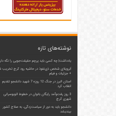
نوشته‌های تازه
یادداشت| ‌چه کسی باید پرچم حقیقت‌جویی را نگه دار
اَبَر‌ویلای شخص ذی‌نفوذ در حاشیه‌ رود کرج تخریب 
+ جزئیات و فیلم
استان البرز در جنگ 12 روزه 7 شهید دانشجو تقدیم
انقلاب کرد
3 روز رفت‌وآمد رایگان بانوان در خطوط اتوبوسرانی
شهری کرج
دانشجو باید به دور از سیاست‌زدگی، به صلاح کشور
بیندیشد