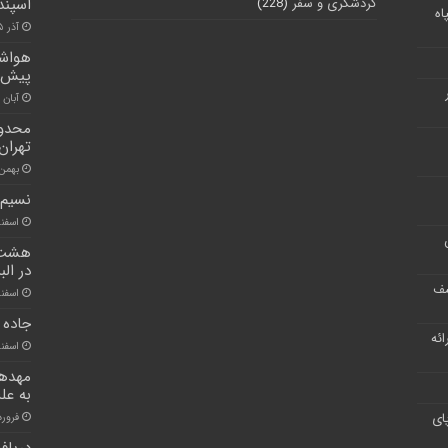
گردشگری و سفر
(228)
اسپند
اه
آذر ۲۵, ۱۴۰۰
هواشن
پیش ب
آبان ۳۰, ۱۴۰۰
محدود
تهران
بهمن ۵, ۰۱
نسیم 
اسفند ۲۷, 
در الب
شف
اسفند ۲۲, 
جاده 
ر ارائه
اسفند ۲۴, 
مهدها
به عل
ای
فروردین ۹
دریاف