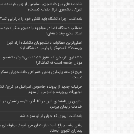
شاخصه‌های بارز دانشجوی تمام‌عیار از زبان فرمانده سپ
البرز/ دانشجوی تراز انقلاب کیست؟
یادداشت| چرا دانشگاه باید نقش خود را بازآرایی کند؟
مصائب دستگاه قضا در مواجهه با دعاوی ملکی/ دردسر
اسناد عادی چند‌ دهه‌ای!
اصلی‌ترین مطالبات دانشجویان دانشگاه آزاد البرز
چیست؟/ گفت‌وگو با رئیس دانشگاه آز‌اد
هشداری تاریخی که هنوز شنیده نمی‌شود/ دانشجو
مؤذن جامعه است نه تماشاگر!
هیچ توسعه پایداری بدون همراهی دانشجویان ممکن
نیست
جزئیات جدید از پرونده جاسوس اسرائیل در کرج/‌ ک
تجهیزات پیچیده جاسوسی از متهم
عناوین روزنامه‌های البرز در ‌18 آذرماه/صدرنشینی د
خدمات زایمان بی‌درد
یادداشت| روزی که جهان از نو متولد شد
وقتی وقف چراغ امید نیازمندان می شود/ موقوفه ای پ
بیماران کلیوی ایستاد