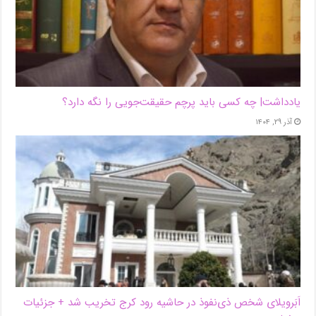
یادداشت| ‌چه کسی باید پرچم حقیقت‌جویی را نگه دارد؟
آذر ۲۹, ۱۴۰۴
اَبَر‌ویلای شخص ذی‌نفوذ در حاشیه‌ رود کرج تخریب شد + جزئیات