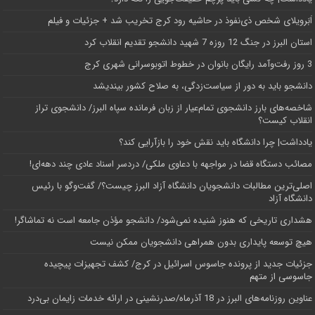
اَبَر‌ویلای شخص ذی‌نفوذ در حاشیه‌ رود کرج تخریب شد + جزئیات و فیلم
استان البرز در جنگ 12 روزه 7 شهید دانشجو تقدیم انقلاب کرد
3 روز رفت‌وآمد رایگان بانوان در خطوط اتوبوسرانی شهری کرج
دانشجو باید به دور از سیاست‌زدگی، به صلاح کشور بیندیشد
شاخصه‌های بارز دانشجوی تمام‌عیار از زبان فرمانده سپاه البرز/ دانشجوی تراز
انقلاب کیست؟
یادداشت| چرا دانشگاه باید نقش خود را بازآرایی کند؟
مصائب دستگاه قضا در مواجهه با دعاوی ملکی/ دردسر اسناد عادی چند‌ دهه‌ای!
اصلی‌ترین مطالبات دانشجویان دانشگاه آزاد البرز چیست؟/ گفت‌وگو با رئیس
دانشگاه آز‌اد
هشداری تاریخی که هنوز شنیده نمی‌شود/ دانشجو مؤذن جامعه است نه تماشاگر!
هیچ توسعه پایداری بدون همراهی دانشجویان ممکن نیست
جزئیات جدید از پرونده جاسوس اسرائیل در کرج/‌ کشف تجهیزات پیچیده
جاسوسی از متهم
عناوین روزنامه‌های البرز در ‌18 آذرماه/صدرنشینی در ارائه خدمات زایمان بی‌درد