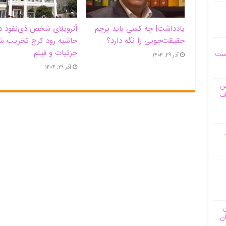
یادداشت| ‌چه کسی باید پرچم
اَبَر‌ویلای شخص ذی‌نفوذ د
حقیقت‌جویی را نگه دارد؟
حاشیه‌ رود کرج تخریب ش
جزئیات و فیلم
یست
آذر ۲۹, ۱۴۰۴
آذر ۲۹, ۱۴۰۴
وس
ات
ن
ان