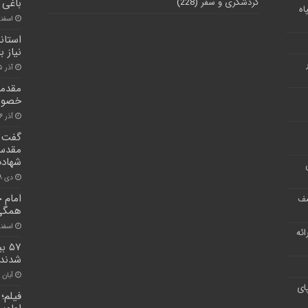
گردشگری و سفر
(228)
باغی ا
اه
اسفند ۲۵, 
استان
نیاز ب
آذر ۱۵, ۱۴۰۰
مقدم
خصوصی
آذر ۲۶, ۱۴۰۰
مقدس/
شهادت
دی ۱۸, ۱۴۰۰
امام ج
شف
همگی 
اسفند ۱۴, 
ر ارائه
شدند
آبان ۳۰, ۱۴۰۰
ای
فیلم؛