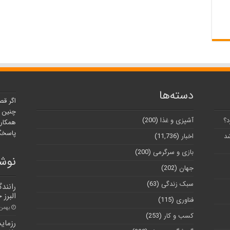
دسته‌ها
اگر قص
چنین ر
د؟
آشپزی و غذا
(200)
همکارا
پاسخگو
شد
اخبار
(11,736)
بازی و سرگرمی
(200)
نوشت
جهان
(202)
سبک زندگی
(63)
رانند
البرز 
فناوری
(115)
بهمن ۱۵, ۰۰
کسب و کار
(253)
رزمای