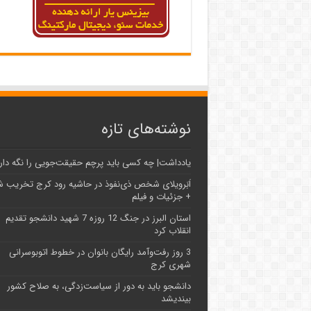
نوشته‌های تازه
یادداشت| ‌چه کسی باید پرچم حقیقت‌جویی را نگه دار
اَبَر‌ویلای شخص ذی‌نفوذ در حاشیه‌ رود کرج تخریب 
+ جزئیات و فیلم
استان البرز در جنگ 12 روزه 7 شهید دانشجو تقدیم
انقلاب کرد
3 روز رفت‌وآمد رایگان بانوان در خطوط اتوبوسرانی
شهری کرج
دانشجو باید به دور از سیاست‌زدگی، به صلاح کشور
بیندیشد