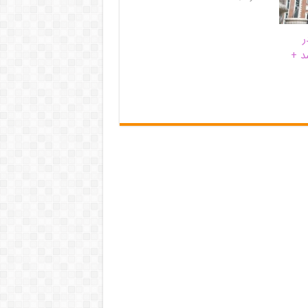
ر
د +