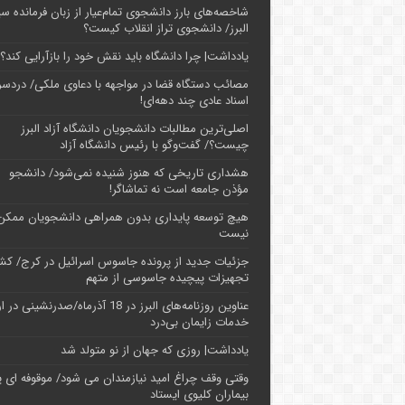
شاخصه‌های بارز دانشجوی تمام‌عیار از زبان فرمانده سپ
البرز/ دانشجوی تراز انقلاب کیست؟
یادداشت| چرا دانشگاه باید نقش خود را بازآرایی کند؟
مصائب دستگاه قضا در مواجهه با دعاوی ملکی/ دردسر
اسناد عادی چند‌ دهه‌ای!
اصلی‌ترین مطالبات دانشجویان دانشگاه آزاد البرز
چیست؟/ گفت‌وگو با رئیس دانشگاه آز‌اد
هشداری تاریخی که هنوز شنیده نمی‌شود/ دانشجو
مؤذن جامعه است نه تماشاگر!
هیچ توسعه پایداری بدون همراهی دانشجویان ممکن
نیست
جزئیات جدید از پرونده جاسوس اسرائیل در کرج/‌ ک
تجهیزات پیچیده جاسوسی از متهم
عناوین روزنامه‌های البرز در ‌18 آذرماه/صدرنشینی د
خدمات زایمان بی‌درد
یادداشت| روزی که جهان از نو متولد شد
وقتی وقف چراغ امید نیازمندان می شود/ موقوفه ای پ
بیماران کلیوی ایستاد