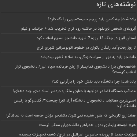
نوشته‌های تازه
یادداشت| ‌چه کسی باید پرچم حقیقت‌جویی را نگه دارد؟
اَبَر‌ویلای شخص ذی‌نفوذ در حاشیه‌ رود کرج تخریب شد + جزئیات و فیلم
استان البرز در جنگ 12 روزه 7 شهید دانشجو تقدیم انقلاب کرد
3 روز رفت‌وآمد رایگان بانوان در خطوط اتوبوسرانی شهری کرج
دانشجو باید به دور از سیاست‌زدگی، به صلاح کشور بیندیشد
شاخصه‌های بارز دانشجوی تمام‌عیار از زبان فرمانده سپاه البرز/ دانشجوی تراز
انقلاب کیست؟
یادداشت| چرا دانشگاه باید نقش خود را بازآرایی کند؟
مصائب دستگاه قضا در مواجهه با دعاوی ملکی/ دردسر اسناد عادی چند‌ دهه‌ای!
اصلی‌ترین مطالبات دانشجویان دانشگاه آزاد البرز چیست؟/ گفت‌وگو با رئیس
دانشگاه آز‌اد
هشداری تاریخی که هنوز شنیده نمی‌شود/ دانشجو مؤذن جامعه است نه تماشاگر!
هیچ توسعه پایداری بدون همراهی دانشجویان ممکن نیست
جزئیات جدید از پرونده جاسوس اسرائیل در کرج/‌ کشف تجهیزات پیچیده