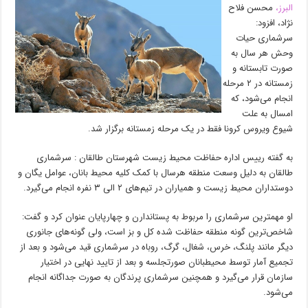
البرز،
محسن فلاح
نژاد، افزود:
سرشماری حیات
وحش هر سال به
صورت تابستانه و
زمستانه در ۲ مرحله
انجام می‌شود، که
امسال به علت
شیوع ویروس کرونا فقط در یک مرحله زمستانه برگزار شد.
به گفته رییس اداره حفاظت محیط زیست شهرستان طالقان : سرشماری
طالقان به دلیل وسعت منطقه هرسال با کمک کلیه محیط بانان، عوامل یگان و
دوستداران محیط زیست و همیاران در تیم‌های ۲ الی ۳ نفره انجام می‌گیرد.
او مهمترین سرشماری را مربوط به پستاندارن و چهارپایان عنوان کرد و گفت:
شاخص‌ترین گونه منطقه حفاظت شده کل و بز است، ولی گونه‌های جانوری
دیگر مانند پلنگ، خرس، شغال، گرگ، روباه در سرشماری قید می‌شود و بعد از
تجمیع آمار توسط محیطبانان صورتجلسه و بعد از تایید نهایی در اختیار
سازمان قرار می‌گیرد و همچنین سرشماری پرندگان به صورت جداگانه انجام
می‌شود.