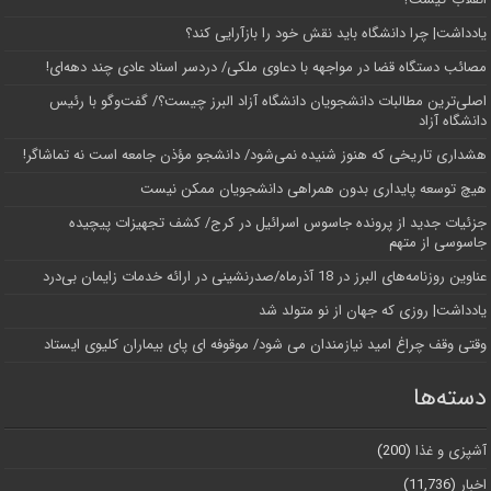
یادداشت| چرا دانشگاه باید نقش خود را بازآرایی کند؟
مصائب دستگاه قضا در مواجهه با دعاوی ملکی/ دردسر اسناد عادی چند‌ دهه‌ای!
اصلی‌ترین مطالبات دانشجویان دانشگاه آزاد البرز چیست؟/ گفت‌وگو با رئیس
دانشگاه آز‌اد
هشداری تاریخی که هنوز شنیده نمی‌شود/ دانشجو مؤذن جامعه است نه تماشاگر!
هیچ توسعه پایداری بدون همراهی دانشجویان ممکن نیست
جزئیات جدید از پرونده جاسوس اسرائیل در کرج/‌ کشف تجهیزات پیچیده
جاسوسی از متهم
عناوین روزنامه‌های البرز در ‌18 آذرماه/صدرنشینی در ارائه خدمات زایمان بی‌درد
یادداشت| روزی که جهان از نو متولد شد
وقتی وقف چراغ امید نیازمندان می شود/ موقوفه ای پای بیماران کلیوی ایستاد
دسته‌ها
آشپزی و غذا
(200)
اخبار
(11,736)